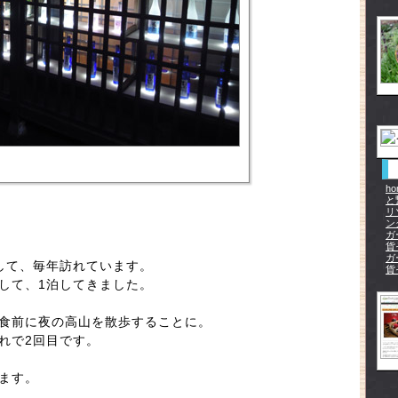
h
と
リ
ン
ガ
貨
ガ
して、毎年訪れています。
貨
して、1泊してきました。
食前に夜の高山を散歩することに。
れで2回目です。
ます。