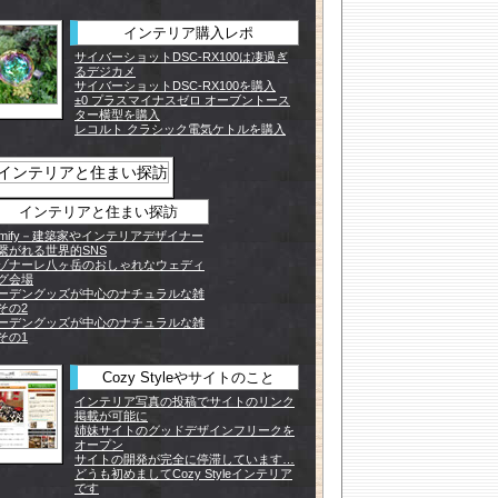
インテリア購入レポ
サイバーショットDSC-RX100は凄過ぎ
るデジカメ
サイバーショットDSC-RX100を購入
±0 プラスマイナスゼロ オーブントース
ター横型を購入
レコルト クラシック電気ケトルを購入
インテリアと住まい探訪
omify－建築家やインテリアデザイナー
繋がれる世界的SNS
ゾナーレ八ヶ岳のおしゃれなウェディ
グ会場
ーデングッズが中心のナチュラルな雑
その2
ーデングッズが中心のナチュラルな雑
その1
Cozy Styleやサイトのこと
インテリア写真の投稿でサイトのリンク
掲載が可能に
姉妹サイトのグッドデザインフリークを
オープン
サイトの開発が完全に停滞しています…
どうも初めましてCozy Styleインテリア
です