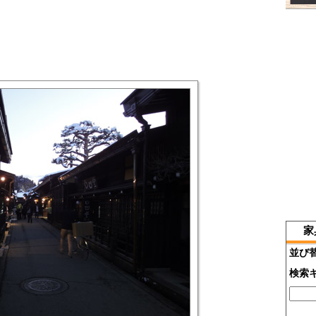
家
並び
検索