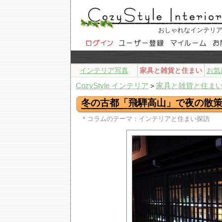
おしゃれなインテリ
インテリア写真
家具と雑貨と住まい
お気
CozyStyle インテリア
＞
家具と雑貨と住ま
冬の古都「飛騨高山」で夜の散
＊コラムのテーマ：インテリアと住まい探訪