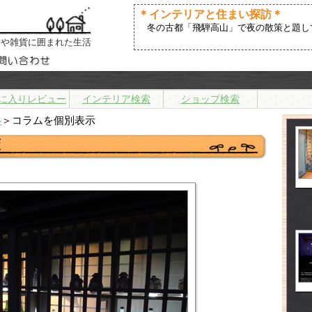
＊インテリアと住まい探訪＊
冬の古都「飛騨高山」で夜の散策と題し
アや雑貨に囲まれた生活
に入りレビュー
インテリア検索
ショップ検索
い
＞コラムを個別表示
策