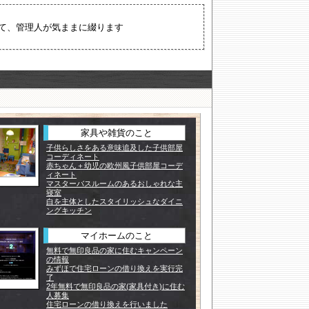
て、管理人が気ままに綴ります
家具や雑貨のこと
子供らしさをある意味追及した子供部屋
コーディネート
赤ちゃん＋幼児の欧州風子供部屋コーデ
ィネート
マスターバスルームのあるおしゃれな主
寝室
白を主体としたスタイリッシュなダイニ
ングキッチン
マイホームのこと
無料で無印良品の家に住むキャンペーン
の情報
みずほで住宅ローンの借り換えを実行完
了
2年無料で無印良品の家(家具付き)に住む
人募集
住宅ローンの借り換えを行いました