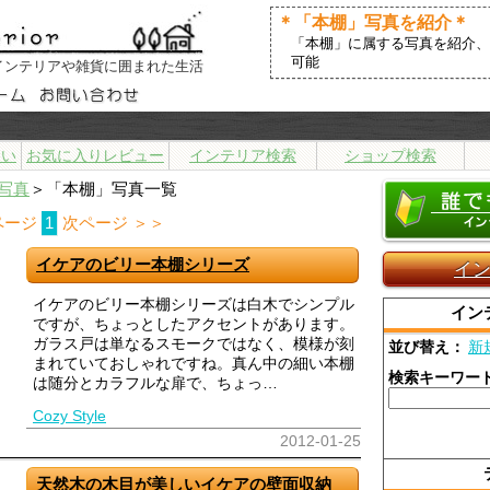
＊「本棚」写真を紹介＊
「本棚」に属する写真を紹介、
可能
インテリアや雑貨に囲まれた生活
まい
お気に入りレビュー
インテリア検索
ショップ検索
写真
＞「本棚」写真一覧
ページ
1
次ページ ＞＞
イケアのビリー本棚シリーズ
イ
イケアのビリー本棚シリーズは白木でシンプル
イン
ですが、ちょっとしたアクセントがあります。
ガラス戸は単なるスモークではなく、模様が刻
並び替え：
新
まれていておしゃれですね。真ん中の細い本棚
検索キーワー
は随分とカラフルな扉で、ちょっ…
Cozy Style
2012-01-25
天然木の木目が美しいイケアの壁面収納