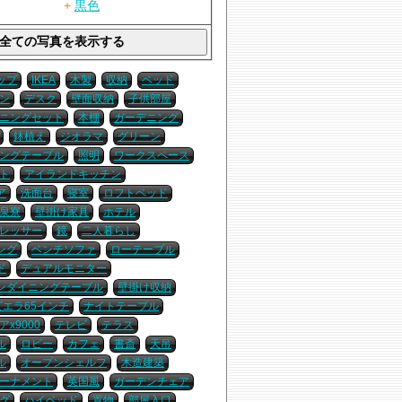
+
黒色
ップ
IKEA
木製
収納
ベッド
ン
デスク
壁面収納
子供部屋
ニングセット
本棚
ガーデニング
鉢植え
ジオラマ
グリーン
ングテーブル
照明
ワークスペース
ト
アイランドキッチン
ア
洗面台
寝室
ロフトベッド
泉寮
壁掛け家具
ホテル
レッサー
鏡
二人暮らし
ング
ベンチソファ
ローテーブル
ド
デュアルモニター
ンダイニングテーブル
壁掛け収納
ビエラ65インチ
ナイトテーブル
x9000
テレビ
テラス
ル
ロビー
カフェ
書斎
天吊
ル
オープンシェルフ
木造建築
ーナメント
英国風
ガーデンチェア
グ
ハイベッド
置物
部屋入口