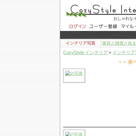
おしゃれな
インテリア写真
家具と雑貨と住
CozyStyle インテリア
＞
インテリア
＜＜ 前