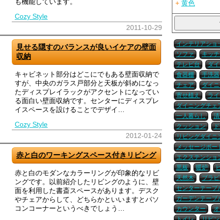
も機能しています。
+
黄色
Cozy Style
2011-10-29
インテリアショ
見せる隠すのバランスが良いイケアの壁面
ソファ
キッチ
収納
テレビ台
ダイ
キャビネット部分はどこにでもある壁面収納で
食器棚
手洗器
すが、中央のガラス戸部分と天板が斜めになっ
チェア
ダイニ
たディスプレイラックがアクセントになってい
寄せ植え
ライ
る面白い壁面収納です。センターにディスプレ
ダイニングチェ
イスペースを設けることでデザイ…
一人暮らし
清
Cozy Style
クッション
ド
2012-01-24
リビングダイニ
メッセージボー
赤と白のワーキングスペース付きリビング
エクステンショ
黒板
暖炉
赤と白のモダンなカラーリングが印象的なリビ
天然木
ブラビア
ングです。以前紹介したリビングのように、壁
センターテーブ
面を利用した書斎スペースがあります。デスク
ガーデンテーブ
やチェアからして、どちらかといいますとパソ
コンコーナーというべきでしょう…
カウンター
オ
トイレ
リビン