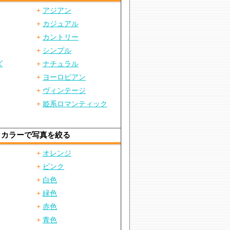
+
アジアン
+
カジュアル
+
カントリー
+
シンプル
ズ
+
ナチュラル
+
ヨーロピアン
+
ヴィンテージ
+
姫系ロマンティック
カラーで写真を絞る
+
オレンジ
+
ピンク
+
白色
+
緑色
+
赤色
+
青色