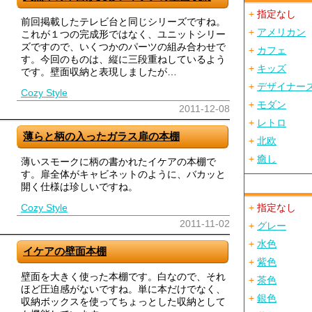
+
指定なし
前回掲載したテレビ台と同じシリーズですね。
+
アメリカン
これが１つの完成形ではなく、ユニットシリー
ズですので、いくつかのパーツの組み合わせで
+
カフェ
す。今回のものは、縦に三段重ねしているよう
+
キッズ
です。壁面収納と表現しましたが…
+
デザイナー
Cozy Style
+
モダン
2011-12-08
+
レトロ
薄らと柄の入ったガラス扉の本棚
+
北欧
+
癒し
薄いスモークに柄の書かれたイケアの本棚で
す。扉全体がキャビネットのように、バカッと
開く仕様は珍しいですね。
Cozy Style
+
指定なし
2011-11-02
+
グレー
+
水色
イケアの壁面本棚
+
紫色
壁面を大きく使った本棚です。白なので、それ
+
茶色
ほど圧迫感がないですね。単に本だけでなく、
+
銀色
収納ボックスを使ってちょっとした収納として