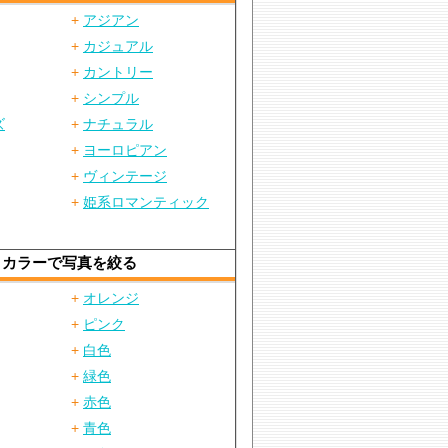
+
アジアン
+
カジュアル
+
カントリー
+
シンプル
ズ
+
ナチュラル
+
ヨーロピアン
+
ヴィンテージ
+
姫系ロマンティック
カラーで写真を絞る
+
オレンジ
+
ピンク
+
白色
+
緑色
+
赤色
+
青色