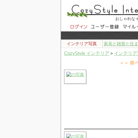
おしゃれな
インテリア写真
家具と雑貨と住
CozyStyle インテリア
＞
インテリア
＜＜ 前