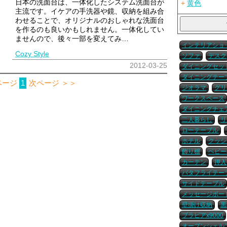
日本の洗面台は、一体化したシステム洗面台が
+
黄色
主流です。イケアの手洗器や鏡、収納を組み合
わせることで、オリジナルのおしゃれな洗面台
を作るのも良いかもしれません。一体化してい
ませんので、後々一部を変えてみ…
インテリアショ
Cozy Style
ソファ
デスク
2012-03-25
ダイニングセッ
ダイニングテー
ページ
1
次ページ ＞＞
ジオラマ
グリ
ワークスペース
ダイニングチェ
二人暮らし
リ
ローテーブル
ホテル
クッシ
飾り棚
ベビー
カーテン
押入
バタフライテー
サイドテーブル
メッセージボー
壁掛け収納
黒
ブラビアx9000
オープンシェル