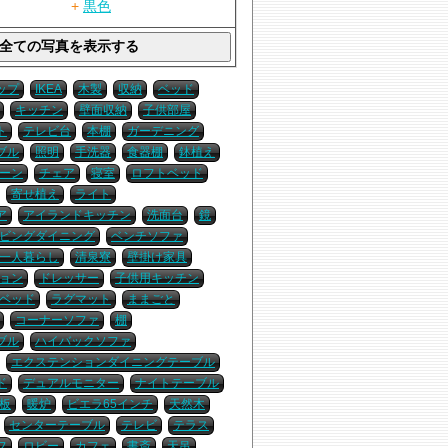
+
黒色
ップ
IKEA
木製
収納
ベッド
キッチン
壁面収納
子供部屋
ト
テレビ台
本棚
ガーデニング
ブル
照明
手洗器
食器棚
鉢植え
ーン
チェア
寝室
ロフトベッド
寄せ植え
ライト
ア
アイランドキッチン
洗面台
鏡
ビングダイニング
ベンチソファ
一人暮らし
清泉寮
壁掛け家具
ョン
ドレッサー
子供用キッチン
ベッド
ラグマット
ままごと
コーナーソファ
棚
ブル
ハイバックソファ
エクステンションダイニングテーブル
ド
デュアルモニター
ナイトテーブル
板
暖炉
ビエラ65インチ
天然木
センターテーブル
テレビ
テラス
フ
ロビー
カフェ
書斎
天吊