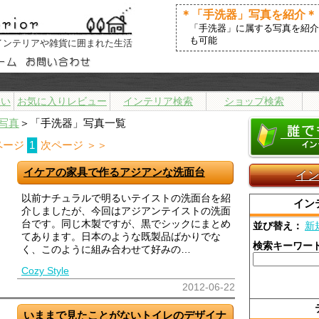
＊「手洗器」写真を紹介＊
「手洗器」に属する写真を紹介
も可能
インテリアや雑貨に囲まれた生活
まい
お気に入りレビュー
インテリア検索
ショップ検索
写真
＞「手洗器」写真一覧
ページ
1
次ページ ＞＞
イケアの家具で作るアジアンな洗面台
イ
以前ナチュラルで明るいテイストの洗面台を紹
イン
介しましたが、今回はアジアンテイストの洗面
台です。同じ木製ですが、黒でシックにまとめ
並び替え：
新
てあります。日本のような既製品ばかりでな
検索キーワー
く、このように組み合わせて好みの…
Cozy Style
2012-06-22
いままで見たことがないトイレのデザイナ