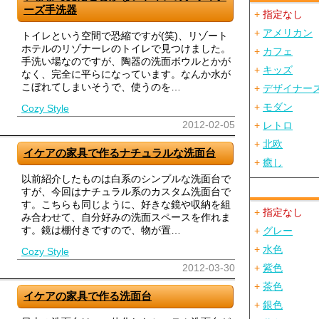
ーズ手洗器
+
指定なし
+
アメリカン
トイレという空間で恐縮ですが(笑)、リゾート
ホテルのリゾナーレのトイレで見つけました。
+
カフェ
手洗い場なのですが、陶器の洗面ボウルとかが
+
キッズ
なく、完全に平らになっています。なんか水が
こぼれてしまいそうで、使うのを…
+
デザイナー
+
モダン
Cozy Style
2012-02-05
+
レトロ
+
北欧
イケアの家具で作るナチュラルな洗面台
+
癒し
以前紹介したものは白系のシンプルな洗面台で
すが、今回はナチュラル系のカスタム洗面台で
す。こちらも同じように、好きな鏡や収納を組
+
指定なし
み合わせて、自分好みの洗面スペースを作れま
す。鏡は棚付きですので、物が置…
+
グレー
+
水色
Cozy Style
2012-03-30
+
紫色
+
茶色
イケアの家具で作る洗面台
+
銀色