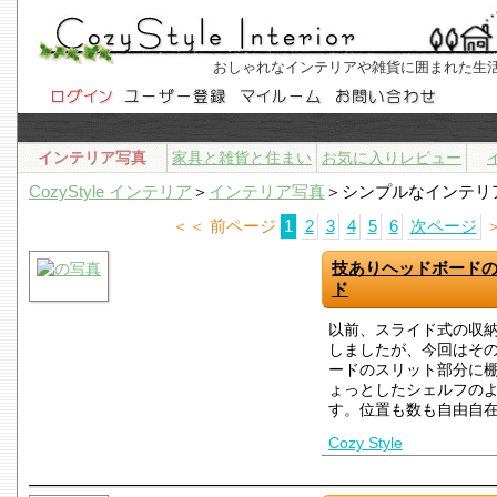
おしゃれなインテリアや雑貨に囲まれた生
インテリア写真
家具と雑貨と住まい
お気に入りレビュー
CozyStyle インテリア
＞
インテリア写真
＞シンプルなインテリ
＜＜ 前ページ
1
2
3
4
5
6
次ページ
技ありヘッドボード
ド
以前、スライド式の収
しましたが、今回はその
ードのスリット部分に
ょっとしたシェルフの
す。位置も数も自由自
Cozy Style