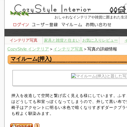
おしゃれなインテリアや雑貨に囲まれた生
インテリア写真
家具と雑貨と住まい
お気に入りレビュー
CozyStyle インテリア
＞
インテリア写真
＞写真の詳細情報
マイルーム(押入)
押入を改造して空間と繋げ広く見える様にしています。ふす
はどうしても和室っぽくなってしまうので、外して黒い布で
椅子はアクセントに明るい水色で暗くなりすぎずダークブラ
も程よく馴染みます。
3