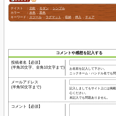
テイスト
：
北欧
，
モダン
，
シンプル
カラー
：
水色
，
黒色
キーワード
：
スツール
，
ラグマット
，
収納
，
押入
，
チェア
コメントや感想を記入する
投稿者名【必須】
(半角20文字、全角10文字まで)
お名前を記入して下さい。
ニックネーム・ハンドル名でも
メールアドレス
(半角50文字まで)
記入しましてもサイト上には掲載
心ください。
未記入でも問題ありません。
コメント【必須】