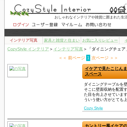
おしゃれなインテリアや雑貨に囲まれた生
インテリア写真
家具と雑貨と住まい
お気に入りレビュー
CozyStyle インテリア
＞
インテリア写真
＞「ダイニングチェア
＜＜ 前ページ
1
次ページ ＞＞
イケアで見たこじん
スペース
ダイニングテーブルを
そこに壁面収納を配置
た目を向上させていま
ういう使い方がとても
Cozy Style
カントリー風イケア