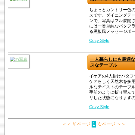
ちょっとカントリー色
スです。ダイニングテ
ンで、写真はフル展開
には一番単純なバタフ
る黒板風メッセージボ
Cozy Style
一人暮らしにも最適な
スなテーブル
イケアの4人掛けバタフ
ケアらしく天然木を多
ルなテイストのテーブ
手前のように折り畳ん
リした状態になります
Cozy Style
＜＜ 前ページ
1
次ページ ＞＞