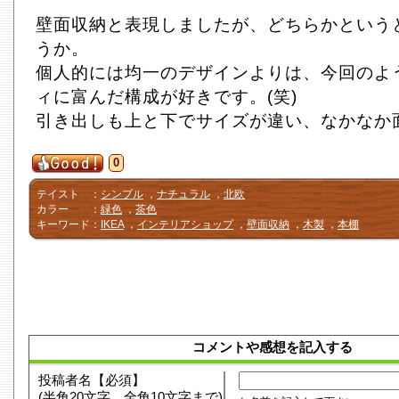
壁面収納と表現しましたが、どちらかという
うか。
個人的には均一のデザインよりは、今回のよ
ィに富んだ構成が好きです。(笑)
引き出しも上と下でサイズが違い、なかなか
0
テイスト
：
シンプル
，
ナチュラル
，
北欧
カラー
：
緑色
，
茶色
キーワード
：
IKEA
，
インテリアショップ
，
壁面収納
，
木製
，
本棚
コメントや感想を記入する
投稿者名【必須】
(半角20文字、全角10文字まで)