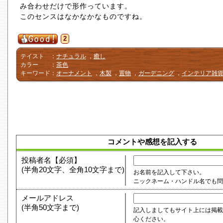
み合わせだけで形作っています。
このセンスはなかなかなものですね。
2
テイスト
：
ナチュラル
，
癒し
カラー
：
茶色
キーワード
：
オーナメント
，
木製
，
置物
，
ガーデニング
，
インテリア雑
コメントや感想を記入する
投稿者名【必須】
(半角20文字、全角10文字まで)
お名前を記入して下さい。
ニックネーム・ハンドル名でも
メールアドレス
(半角50文字まで)
記入しましてもサイト上には掲載
心ください。