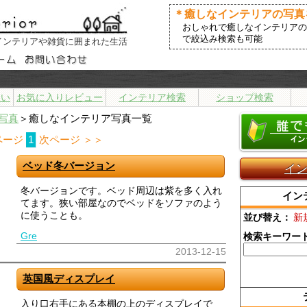
＊癒しなインテリアの写真
おしゃれで癒しなインテリアの
で絞込み検索も可能
インテリアや雑貨に囲まれた生活
まい
お気に入りレビュー
インテリア検索
ショップ検索
写真
＞癒しなインテリア写真一覧
ページ
1
次ページ ＞＞
ベッド冬バージョン
イ
冬バージョンです。ベッド周辺は紫を多く入れ
イン
てます。狭い部屋なのでベッドをソファのよう
に使うことも。
並び替え：
新
Gre
検索キーワー
2013-12-15
英国風ディスプレイ
入り口右手にある本棚の上のディスプレイで