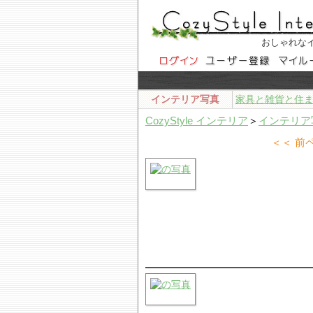
おしゃれな
インテリア写真
家具と雑貨と住
CozyStyle インテリア
＞
インテリア
＜＜ 前