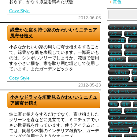
おらず、かなり原型を留めた状態…
+
黄色
Cozy Style
2012-06-06
インテリアショ
緑豊かな庭を持つ家のかわいいミニチュア
ソファ
キッチ
風寄せ植え
テレビ台
ダイ
小さなかわいい家の周りに寄せ植えをすること
食器棚
手洗器
で、緑豊かな庭を表現しています。一際高いも
チェア
ダイニ
のは、シンボルツリーでしょうか。花壇で使用
寄せ植え
ライ
する小さい柵を、家を取り囲む塀として使用し
ダイニングチェ
ています。またガーデンピックを…
一人暮らし
清
Cozy Style
クッション
ド
2012-05-23
リビングダイニ
メッセージボー
小さなドラマを垣間見るかわいいミニチュ
エクステンショ
ア風寄せ植え
黒板
暖炉
天然木
ブラビア
鉢に寄せ植えをするだけでなく、寄せ植えした
センターテーブ
グリーンを森などに見立てて、ミニチュアで小
ガーデンテーブ
さい世界観を作っています。使うアイテムとし
カウンター
オ
ては、陶器や木製のインテリア雑貨や、ガーデ
ニングで使用するようなオーナメ…
トイレ
リビン