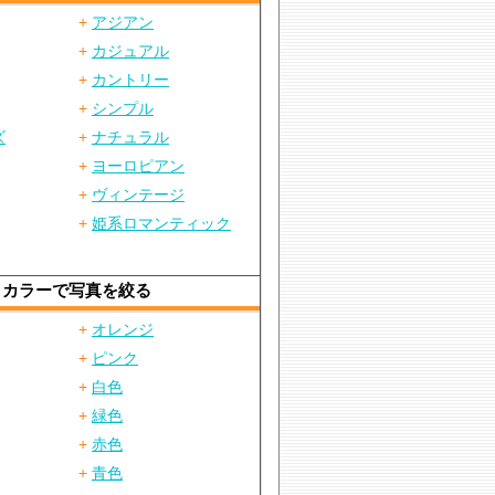
+
アジアン
+
カジュアル
+
カントリー
+
シンプル
ズ
+
ナチュラル
+
ヨーロピアン
+
ヴィンテージ
+
姫系ロマンティック
カラーで写真を絞る
+
オレンジ
+
ピンク
+
白色
+
緑色
+
赤色
+
青色