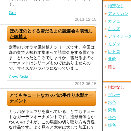
す。
+
指定なし
Gre
+
アメリカン
2013-12-15
+
カフェ
+
キッズ
ほのぼのとする雪だるまの読書会を表現し
+
デザイナー
た鉢植え
+
モダン
定番のジオラマ風鉢植えシリーズです。今回は
+
レトロ
森の奥で人知れず集まって読書会をする雪だる
ま、といったところでしょうか。雪だるまのオ
+
北欧
ーナメントはシリーズものではありませんの
+
癒し
で、サイズがバラバラになっていま…
Cozy Style
2012-06-15
+
指定なし
+
グレー
とてもキュートなカッパの手作り木製オー
ナメント
+
水色
+
紫色
カッパがキュウリを食べている、とてもキュー
トなガーデンオーナメントです。造形自体もか
+
茶色
わいいのですが、この場面の切り取り方も秀逸
+
銀色
な作品です。よく見ると木材は大して加工して