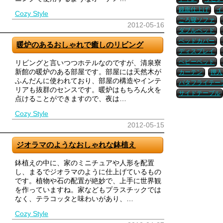
鏡面仕上げ
イ
Cozy Style
ごろ寝ソファ
2012-05-16
ダブルベッド
ベッドカバー
暖炉のあるおしゃれで癒しのリビング
ディスプレイ
ベビーベッド
リビングと言いつつホテルなのですが、清泉寮
新館の暖炉のある部屋です。部屋には天然木が
カーテン
押入
ふんだんに使われており、部屋の構造やインテ
バタフライテー
リアも抜群のセンスです。暖炉はもちろん火を
サイドテーブル
点けることができますので、夜は…
Cozy Style
2012-05-15
ジオラマのようなおしゃれな鉢植え
鉢植えの中に、家のミニチュアや人形を配置
し、まるでジオラマのように仕上げているもの
です。植物や石の配置が絶妙で、上手に世界観
を作っていますね。家などもプラスチックでは
なく、テラコッタと味わいがあり、…
Cozy Style