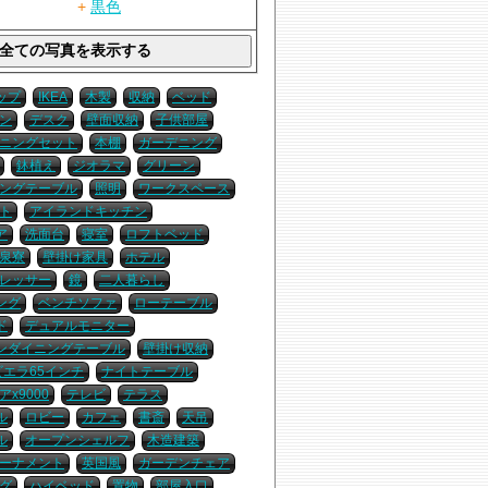
+
黒色
ップ
IKEA
木製
収納
ベッド
ン
デスク
壁面収納
子供部屋
ニングセット
本棚
ガーデニング
鉢植え
ジオラマ
グリーン
ングテーブル
照明
ワークスペース
ト
アイランドキッチン
ア
洗面台
寝室
ロフトベッド
泉寮
壁掛け家具
ホテル
レッサー
鏡
二人暮らし
ング
ベンチソファ
ローテーブル
ド
デュアルモニター
ンダイニングテーブル
壁掛け収納
ビエラ65インチ
ナイトテーブル
x9000
テレビ
テラス
ル
ロビー
カフェ
書斎
天吊
ル
オープンシェルフ
木造建築
ーナメント
英国風
ガーデンチェア
グ
ハイベッド
置物
部屋入口