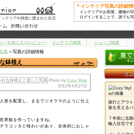
＊インテリア写真の詳細情
インテリアやお部屋、建物の写
ログインすることで、誰でも写
インテリアや雑貨に囲まれた生活
まい
お気に入りレビュー
インテリア検索
ショップ検索
写真
＞写真の詳細情報
な鉢植え
イ
Photo by
Cozy Style
2012年4月27日
人形を配置し、まるでジオラマのように仕上
旅行とアウト
族を支えるパ
７年前に念願
世界観を作っていますね。
輸入住宅です
テラコッタと味わいがあり、全体的におしゃ