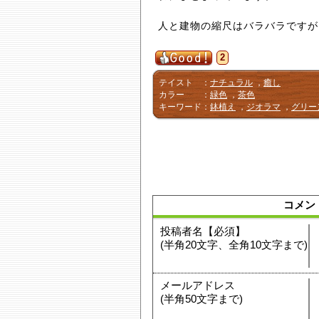
人と建物の縮尺はバラバラですが
2
テイスト
：
ナチュラル
，
癒し
カラー
：
緑色
，
茶色
キーワード
：
鉢植え
，
ジオラマ
，
グリー
コメン
投稿者名【必須】
(半角20文字、全角10文字まで)
メールアドレス
(半角50文字まで)