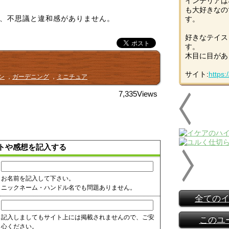
インテリアは
も大好きなの
、不思議と違和感がありません。
す。
好きなテイス
す。
木目に目があ
サイト:
https:
ン
，
ガーデニング
，
ミニチュア
7,335Views
トや感想を記入する
お名前を記入して下さい。
ニックネーム・ハンドル名でも問題ありません。
全ての
記入しましてもサイト上には掲載されませんので、ご安
このユ
心ください。