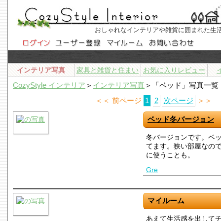
おしゃれなインテリアや雑貨に囲まれた生
インテリア写真
家具と雑貨と住まい
お気に入りレビュー
CozyStyle インテリア
＞
インテリア写真
＞「ベッド」写真一覧
＜＜ 前ページ
1
2
次ページ
＞＞
ベッド冬バージョン
冬バージョンです。ベ
てます。狭い部屋なの
に使うことも。
Gre
マイルーム
あえて生活感を出して