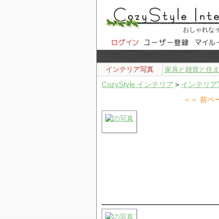
おしゃれな
インテリア写真
家具と雑貨と住
CozyStyle インテリア
＞
インテリア
＜＜ 前ペ