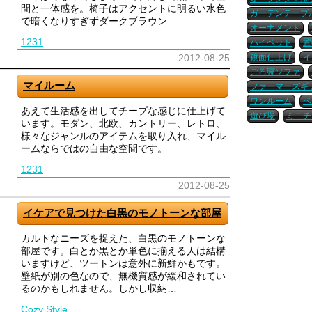
間と一体感を。椅子はアクセントに明るい水色
ガーデンテーブ
で暗くなりすぎずダークブラウン…
オーナメント
1231
ハイベッド
置
2012-08-25
鏡面仕上げ
イ
ごろ寝ソファ
マイルーム
ファーマーズギ
ワンルーム
ベ
あえて生活感を出してチープな感じに仕上げて
遊び場
ミニチ
います。モダン、北欧、カントリー、レトロ、
様々なジャンルのアイテムを取り入れ、マイル
ームならではの自由な空間です。
1231
2012-08-25
イケアで見つけた白黒のモノトーンな部屋
カルトなニーズを捉えた、白黒のモノトーンな
部屋です。白とか黒とか単色に揃える人は結構
いますけど、ツートンは意外に新鮮かもです。
壁紙が別の色なので、無機質感が緩和されてい
るのかもしれません。しかし収納…
Cozy Style