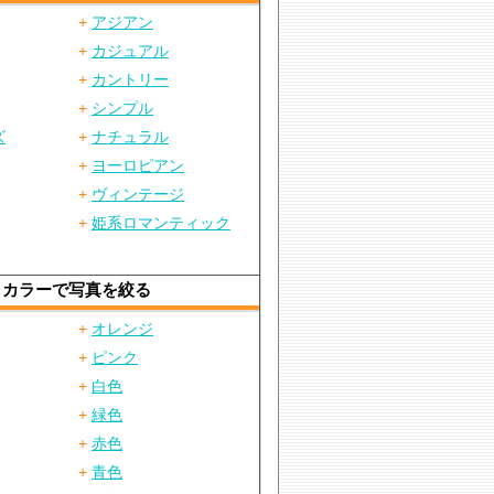
+
アジアン
+
カジュアル
+
カントリー
+
シンプル
ズ
+
ナチュラル
+
ヨーロピアン
+
ヴィンテージ
+
姫系ロマンティック
カラーで写真を絞る
+
オレンジ
+
ピンク
+
白色
+
緑色
+
赤色
+
青色