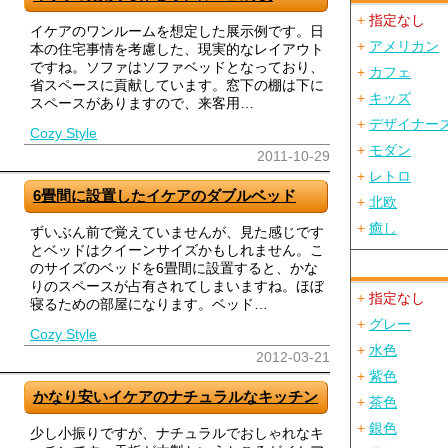
+
指定なし
イケアのワンルームを想定した展示例です。日
+
アメリカン
本の住宅事情を考慮した、現実的なレイアウト
ですね。ソファはソファベッドとなっており、
+
カフェ
省スペースに貢献しています。窓下の棚は下に
+
キッズ
スペースがありますので、来客用…
+
デザイナー
Cozy Style
+
モダン
2011-10-29
+
レトロ
6畳間に設置したイケアのダブルベッド
+
北欧
+
癒し
ずいぶん前で覚えていませんが、見た感じです
とベッドはクイーンサイズかもしれません。こ
のサイズのベッドを6畳間に設置すると、かな
りのスペースが占有されてしまいますね。ほぼ
+
指定なし
寝るための部屋になります。ベッド…
+
グレー
Cozy Style
+
水色
2012-03-21
+
紫色
かなり安いイケアのナチュラルなキッチン
+
茶色
+
銀色
少し小振りですが、ナチュラルでおしゃれなキ