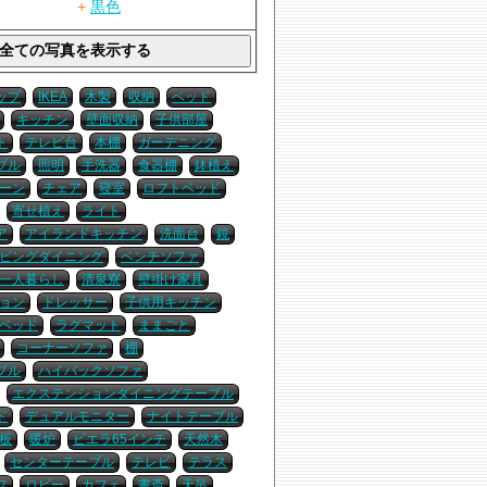
+
黒色
ップ
IKEA
木製
収納
ベッド
キッチン
壁面収納
子供部屋
ト
テレビ台
本棚
ガーデニング
ブル
照明
手洗器
食器棚
鉢植え
ーン
チェア
寝室
ロフトベッド
寄せ植え
ライト
ア
アイランドキッチン
洗面台
鏡
ビングダイニング
ベンチソファ
一人暮らし
清泉寮
壁掛け家具
ョン
ドレッサー
子供用キッチン
ベッド
ラグマット
ままごと
コーナーソファ
棚
ブル
ハイバックソファ
エクステンションダイニングテーブル
ド
デュアルモニター
ナイトテーブル
板
暖炉
ビエラ65インチ
天然木
センターテーブル
テレビ
テラス
フ
ロビー
カフェ
書斎
天吊