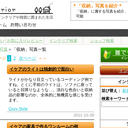
＊「収納」写真を紹介＊
「収納」に属する写真を紹介、
可能
インテリアや雑貨に囲まれた生活
まい
お気に入りレビュー
インテリア検索
ショップ検索
写真
＞「収納」写真一覧
ージ
1
2
次ページ
＞＞
イケアのライトは独創的で面白い
イ
ライトがかなり目立っているコーディング例で
イン
すね。とくに手前のライトは、ソファに座って
いると目障りなような…。淡白な色合いと収納
並び替え：
新
品の影響なのか、全体的に無機質な感じを受け
検索キーワー
ます。
Cozy Style
2011-10-30
イケアの家具で作るワンルームの例