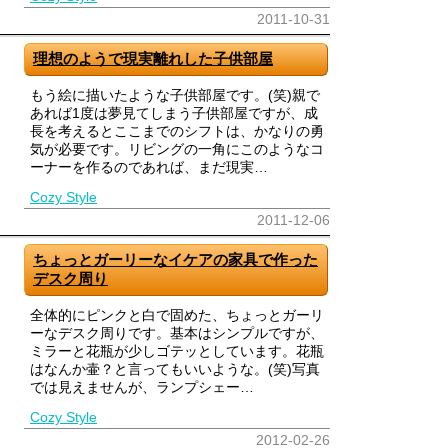
2011-10-31
理想のようで現実離れした子供部屋
もう絵に描いたような子供部屋です。(笑)親で
あれば1度は夢見てしまう子供部屋ですが、成
長を考えるとここまでのシフトは、かなりの勇
気が必要です。リビングの一角にこのようなコ
ーナーを作るのであれば、まだ現実…
Cozy Style
2011-12-06
ちょっとガーリーなイケアの家具で作った
デスク周り
全体的にピンクと白で固めた、ちょっとガーリ
ーなデスク周りです。基本はシンプルですが、
ミラーと花瓶が少しゴテッとしています。花瓶
はなんか壷？と言ってもいいような。(笑)写真
では見えませんが、ランプシェー…
Cozy Style
2012-02-26