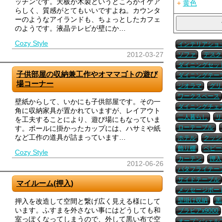
ッチンです。天板が木製というところがイケア
+
黄色
らしく、質感がとてもいいですよね。カウンタ
ーのようなアイランドも、ちょっとしたカフェ
のようです。液晶テレビが壁にか…
Cozy Style
インテリアショ
2012-03-27
ソファ
デスク
ダイニングセッ
子供部屋の収納兼工作やオママゴトの遊び
ダイニングテー
場コーナー
ジオラマ
グリ
ワークスペース
壁紙からして、いかにも子供部屋です。その一
ダイニングチェ
角に収納家具が置かれていますが、レイアウト
二人暮らし
リ
を工夫することにより、遊び場にもなっていま
ローテーブル
す。ポールに掛かったカップには、ハサミや紙
など工作の道具が詰まっています…
ホテル
クッシ
飾り棚
ベビー
Cozy Style
カーテン
押入
2012-06-26
バタフライテー
サイドテーブル
マイルーム(押入)
メッセージボー
壁掛け収納
黒
押入を改造して空間と繋げ広く見える様にして
います。ふすまを外さない事にはどうしても和
ブラビアx9000
室っぽくなってしまうので、外して黒い布で空
オープンシェル