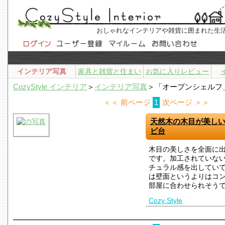
おしゃれなインテリアや雑貨に囲まれた生
インテリア写真
家具と雑貨と住まい
お気に入りレビュー
CozyStyle インテリア
＞
インテリア写真
＞「オープンシェルフ
＜＜ 前ページ
1
次ページ ＞＞
天然木の木目が美し
ビ台
木目の美しさを全面に
です。加工されていな
チュラル感を出してい
は壁面というよりはコ
部屋に合わせられそう
Cozy Style