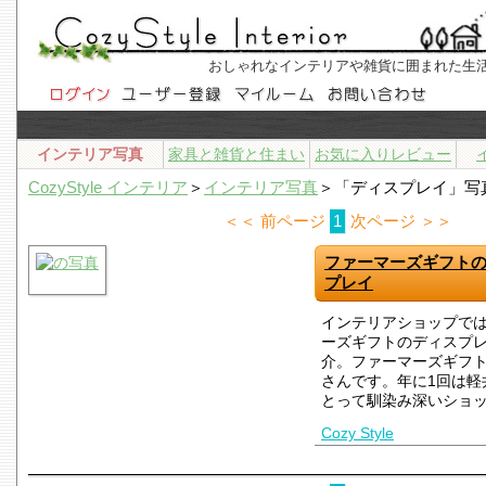
おしゃれなインテリアや雑貨に囲まれた生
インテリア写真
家具と雑貨と住まい
お気に入りレビュー
CozyStyle インテリア
＞
インテリア写真
＞「ディスプレイ」写
＜＜ 前ページ
1
次ページ ＞＞
ファーマーズギフト
プレイ
インテリアショップで
ーズギフトのディスプ
介。ファーマーズギフ
さんです。年に1回は軽
とって馴染み深いショ
Cozy Style