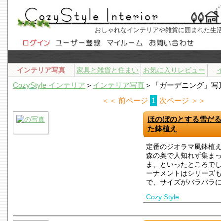
おしゃれなインテリアや雑貨に囲まれた生
インテリア写真
家具と雑貨と住まい
お気に入りレビュー
CozyStyle インテリア
＞
インテリア写真
＞「ガーデニング」写
＜＜ 前ページ
1
次ページ ＞＞
ほのぼのとする雪だ
た鉢植え
定番のジオラマ風鉢植
森の奥で人知れず集ま
ま、といったところで
ーナメントはシリーズ
で、サイズがバラバラ
Cozy Style