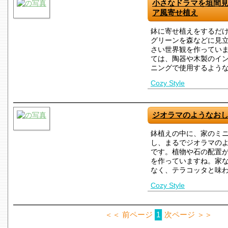
小さなドラマを垣間
ア風寄せ植え
鉢に寄せ植えをするだ
グリーンを森などに見
さい世界観を作ってい
ては、陶器や木製のイ
ニングで使用するよう
Cozy Style
ジオラマのようなお
鉢植えの中に、家のミ
し、まるでジオラマの
です。植物や石の配置
を作っていますね。家
なく、テラコッタと味
Cozy Style
＜＜ 前ページ
1
次ページ ＞＞