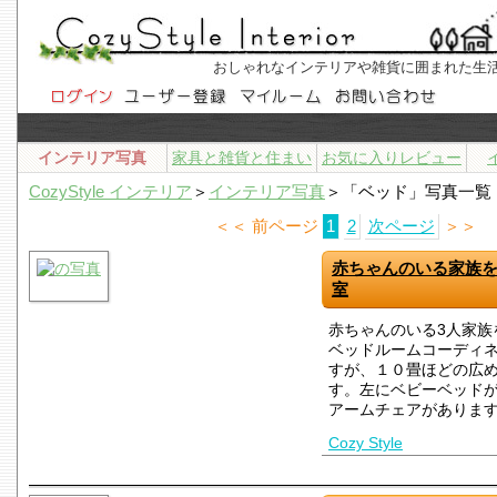
おしゃれなインテリアや雑貨に囲まれた生
インテリア写真
家具と雑貨と住まい
お気に入りレビュー
CozyStyle インテリア
＞
インテリア写真
＞「ベッド」写真一覧
＜＜ 前ページ
1
2
次ページ
＞＞
赤ちゃんのいる家族
室
赤ちゃんのいる3人家族
ベッドルームコーディ
すが、１０畳ほどの広
す。左にベビーベッド
アームチェアがありま
Cozy Style