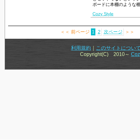
ボードに本棚のような
Cozy Style
＜＜ 前ページ
1
2
次ページ
＞＞
利用規約
｜
このサイトについ
Copyright(C) 2010～
Co