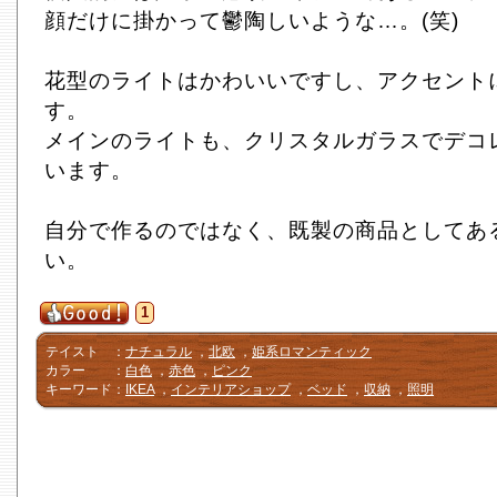
顔だけに掛かって鬱陶しいような…。(笑)
花型のライトはかわいいですし、アクセント
す。
メインのライトも、クリスタルガラスでデコ
います。
自分で作るのではなく、既製の商品としてあ
い。
1
テイスト
：
ナチュラル
，
北欧
，
姫系ロマンティック
カラー
：
白色
，
赤色
，
ピンク
キーワード
：
IKEA
，
インテリアショップ
，
ベッド
，
収納
，
照明