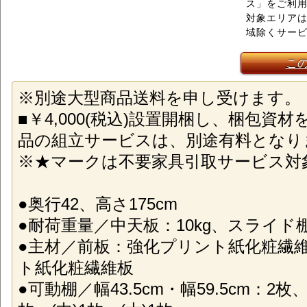
ス」をご利
対象エリアは
域除くサー
こ
※別途大型商品送料を申し受けます。
■￥4,000(税込)設置開梱し、梱包資
品の組立サービスは、別途有料となり
※★マークは不要家具引取サービス対
●奥行42、高さ175cm
●耐荷重量／中天板：10kg、スライド棚
●主材／前板：強化プリント紙化粧繊
ト紙化粧繊維板
●可動棚／幅43.5cm・幅59.5cm：2枚、幅