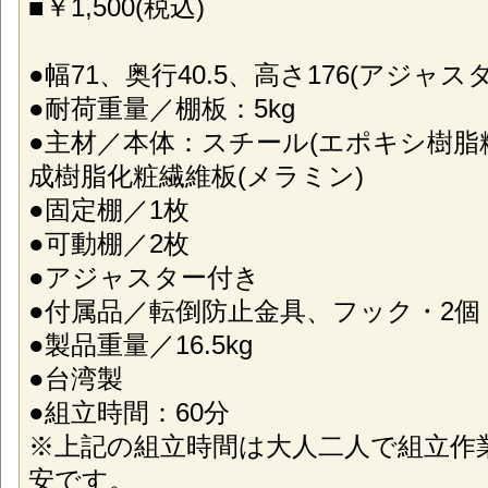
■￥1,500(税込)
●幅71、奥行40.5、高さ176(アジャス
●耐荷重量／棚板：5kg
●主材／本体：スチール(エポキシ樹脂
成樹脂化粧繊維板(メラミン)
●固定棚／1枚
●可動棚／2枚
●アジャスター付き
●付属品／転倒防止金具、フック・2個
●製品重量／16.5kg
●台湾製
●組立時間：60分
※上記の組立時間は大人二人で組立作
安です。