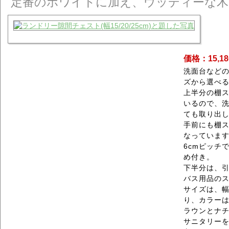
定番のホワイトに加え、ウッディーな木
価格：15,1
洗面台などの
ズから選べ
上半分の棚
いるので、
ても取り出
手前にも棚
なっていま
6cmピッチ
め付き。
下半分は、
バス用品の
サイズは、幅1
り、カラー
ラウンとナチ
サニタリー