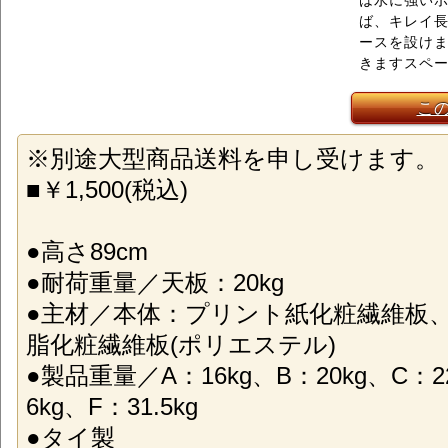
は水に強い
ば、キレイ
ースを設け
きますスペー
こ
※別途大型商品送料を申し受けます。
■￥1,500(税込)
●高さ89cm
●耐荷重量／天板：20kg
●主材／本体：プリント紙化粧繊維板
脂化粧繊維板(ポリエステル)
●製品重量／A：16kg、B：20kg、C：22
6kg、F：31.5kg
●タイ製