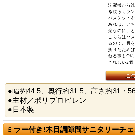
洗濯機から
る腰らくラ
バスケット
あれば、い
楽なのに、
こちらはバ
るので、脚
折りたため
ねる事もOK
うれしい2個
こ
●幅約44.5、奥行約31.5、高さ約31・5
●主材／ポリプロピレン
●日本製
ミラー付き!木目調隙間サニタリーチェスト