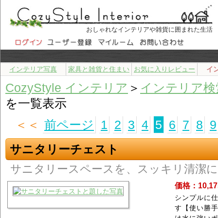
おしゃれなインテリアや雑貨に囲まれた生活
インテリア写真
家具と雑貨と住まい
お気に入りレビュー
イ
CozyStyle インテリア
＞
インテリア検
を一覧表示
＜＜
前ページ
1
2
3
4
5
6
7
8
9
サニタリーチェスト
サニタリースペースを、スッキリ清潔に
価格：10,1
シンプルに
す【使い勝