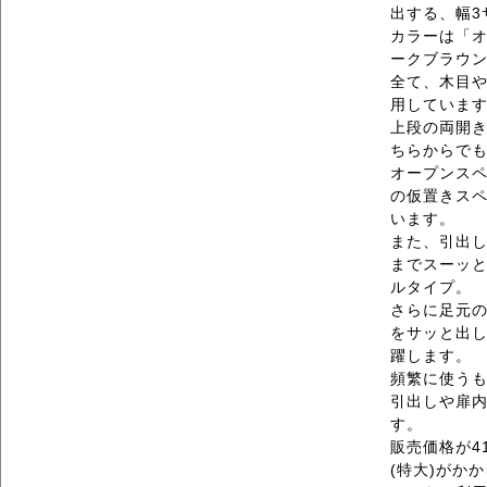
出する、幅3
カラーは「
ークブラウン
全て、木目
用していま
上段の両開
ちらからでも
オープンス
の仮置きス
います。
また、引出
までスーッ
ルタイプ。
さらに足元
をサッと出
躍します。
頻繁に使う
引出しや扉
す。
販売価格が41
(特大)がか