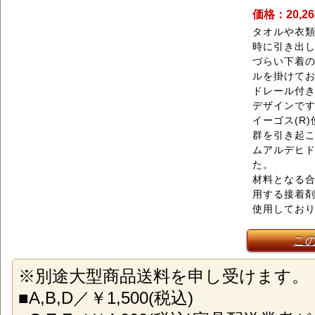
価格：20,2
タオルや衣
時に引き出
づらい下着
ルを掛けて
ドレール付
デザインで
イーゴス(R
群を引き起
ムアルデヒ
た。
材料となる
用する接着
使用してお
こ
※別途大型商品送料を申し受けます。
■A,B,D／￥1,500(税込)