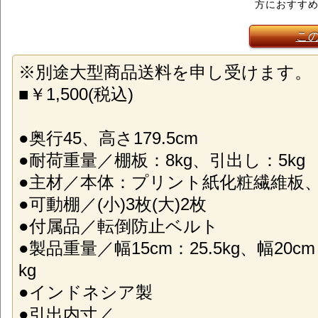
方におすす
こ
※別途大型商品送料を申し受けます。
■￥1,500(税込)
●奥行45、高さ179.5cm
●耐荷重量／棚板：8kg、引出し：5kg
●主材／本体：プリント紙化粧繊維板
●可動棚／(小)3枚(大)2枚
●付属品／転倒防止ベルト
●製品重量／幅15cm：25.5kg、幅20cm
kg
●インドネシア製
●引出内寸／