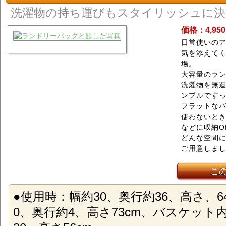
洗濯物の持ち運びもスタイリッシュに決
価格：4,95
日常使いの
気を添えてく
場。
大容量のラ
洗濯物を無
ンプルです
フラットな
使わないと
などに収納O
どんな空間
ご用意しま
こ
●使用時：幅約30、奥行約36、高さ、6
0、奥行約4、高さ73cm、バスケット