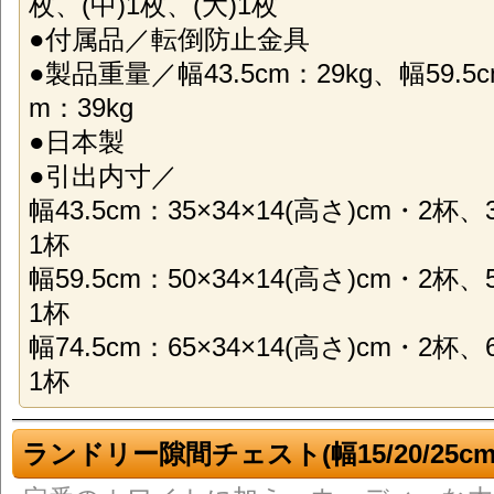
枚、(中)1枚、(大)1枚
●付属品／転倒防止金具
●製品重量／幅43.5cm：29kg、幅59.5c
m：39kg
●日本製
●引出内寸／
幅43.5cm：35×34×14(高さ)cm・2杯、
1杯
幅59.5cm：50×34×14(高さ)cm・2杯、
1杯
幅74.5cm：65×34×14(高さ)cm・2杯、
1杯
ランドリー隙間チェスト(幅15/20/25cm