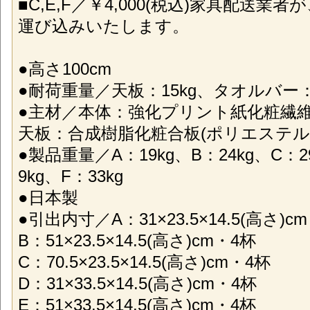
■C,E,F／￥4,000(税込)家具配送
運び込みいたします。
●高さ100cm
●耐荷重量／天板：15kg、タオルバー：
●主材／本体：強化プリント紙化粧繊維
天板：合成樹脂化粧合板(ポリエステル
●製品重量／A：19kg、B：24kg、C：29
9kg、F：33kg
●日本製
●引出内寸／A：31×23.5×14.5(高さ)c
B：51×23.5×14.5(高さ)cm・4杯
C：70.5×23.5×14.5(高さ)cm・4杯
D：31×33.5×14.5(高さ)cm・4杯
E：51×33.5×14.5(高さ)cm・4杯