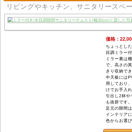
リビングやキッチン、サニタリースペー
価格：22,0
ちょっとした
目調ミラー
ミラー裏は
で、高さの
きり収納で
中天板にはP
用しており
けでお手入
引出し2杯や
も抜群です
足元の隙間
インテリアに
色からお選