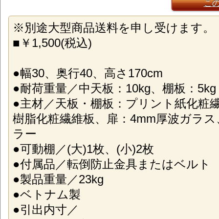
こ
※別途大型商品送料を申し受けます。
■￥1,500(税込)
●幅30、奥行40、高さ170cm
●耐荷重量／中天板：10kg、棚板：5kg
●主材／天板・棚板：プリント紙化粧
樹脂化粧繊維板、扉：4mm厚波ガラス
ラー
●可動棚／(大)1枚、(小)2枚
●付属品／転倒防止金具またはベルト
●製品重量／23kg
●ベトナム製
●引出内寸／