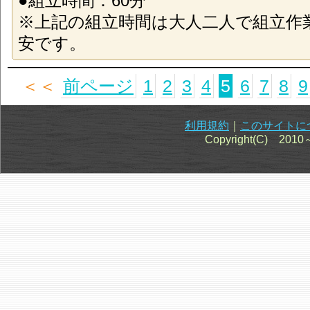
●組立時間：60分
※上記の組立時間は大人二人で組立作
安です。
＜＜
前ページ
1
2
3
4
5
6
7
8
9
利用規約
｜
このサイトに
Copyright(C) 201