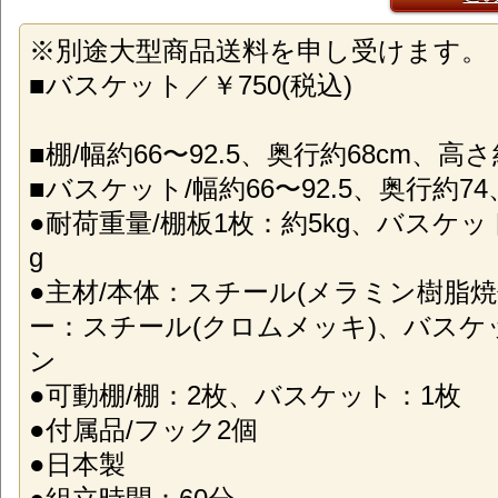
※別途大型商品送料を申し受けます。
■バスケット／￥750(税込)
■棚/幅約66〜92.5、奥行約68cm、高さ約
■バスケット/幅約66〜92.5、奥行約74、
●耐荷重量/棚板1枚：約5kg、バスケット
g
●主材/本体：スチール(メラミン樹脂
ー：スチール(クロムメッキ)、バス
ン
●可動棚/棚：2枚、バスケット：1枚
●付属品/フック2個
●日本製