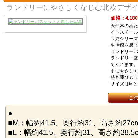
ランドリーにやさしくなじむ北欧デザ
価格：4,18
天然木のあ
イトスチー
収納シリーズ
生活感を感
ランドリー
ランドリー
てくれます
手にやさし
持ち運びも
サイズはMと
こ
●
■M：幅約41.5、奥行約31、高さ約27c
■L：幅約41.5、奥行約31、高さ約38.5