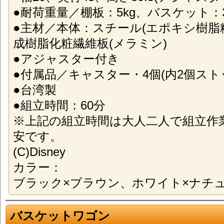
●耐荷重量／棚板：5kg、バスケット：3
●主材／本体：スチール(エポキシ樹脂
成樹脂化粧繊維板(メラミン)
●アジャスター付き
●付属品／キャスター・4個(内2個スト
●台湾製
●組立時間：60分
※上記の組立時間は大人二人で組立作
安です。
(C)Disney
カラー：
ブラック×ブラウン、ホワイト×ナチ
バスケットワゴン