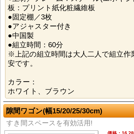
板：プリント紙化粧繊維板
●固定棚／3枚
●アジャスター付き
●中国製
●組立時間：60分
※上記の組立時間は大人二人で組立作
安です。
カラー：
ホワイト、ブラウン
隙間ワゴン(幅15/20/25/30cm)
すき間スペースを有効活用!
価格：16,2