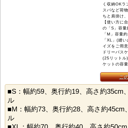
く収納OKラ
スパなど荷
ちと肩掛け、
【使い方に合
の「S」容量
「M」容量約
「XL」(縫
イズをご用意
ドリーバス
(25リット
ケットの容量
こ
■S：幅約59、奥行約19、高さ約35c
ル
■M：幅約73、奥行約28、高さ約45c
ル
■XL：幅約70、奥行約40、高さ約50c