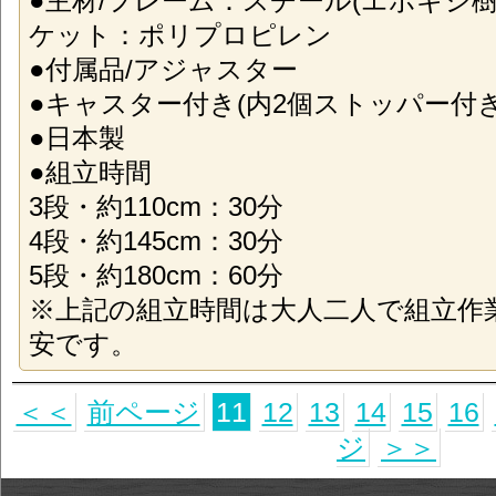
●主材/フレーム：スチール(エポキシ
ケット：ポリプロピレン
●付属品/アジャスター
●キャスター付き(内2個ストッパー付き
●日本製
●組立時間
3段・約110cm：30分
4段・約145cm：30分
5段・約180cm：60分
※上記の組立時間は大人二人で組立作
安です。
＜＜
前ページ
11
12
13
14
15
16
ジ
＞＞