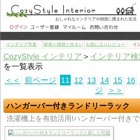
おしゃれなインテリアや雑貨に囲まれた生活
インテリア写真
家具と雑貨と住まい
お気に入りレビュー
イ
CozyStyle インテリア
＞
インテリア検
を一覧表示
＜＜
前ページ
11
12
13
14
15
16
ジ
＞＞
ハンガーバー付きランドリーラック
洗濯機上を有効活用!ハンガーバー付きで