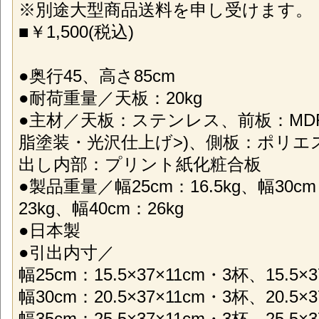
※別途大型商品送料を申し受けます。
■￥1,500(税込)
●奥行45、高さ85cm
●耐荷重量／天板：20kg
●主材／天板：ステンレス、前板：MD
脂塗装・光沢仕上げ>)、側板：ポリエ
出し内部：プリント紙化粧合板
●製品重量／幅25cm：16.5kg、幅30cm
23kg、幅40cm：26kg
●日本製
●引出内寸／
幅25cm：15.5×37×11cm・3杯、15.5×3
幅30cm：20.5×37×11cm・3杯、20.5×3
幅35cm：25.5×37×11cm・3杯、25.5×3