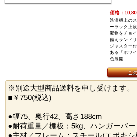
価格：10,8
洗濯機上の
ーラック上
濯物をチョイ
備えランドリ
ジャスター
ある「ホワイ
色展開
こ
※別途大型商品送料を申し受けます。
■￥750(税込)
●幅75、奥行42、高さ188cm
●耐荷重量／棚板：5kg、ハンガーバー：2
●主材／フレーム：スチール(エポキシ