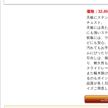
価格：32,4
天板にステ
チェスト。
天板には見
にも強いス
前板には、
どにも安心
汚れてもお
ムにぴった
引出しは、
り、耐久性
スライドレ
また幅木除
るのもポイ
品質が良く日
イズご用意
こ