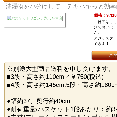
洗濯物を小分けして、テキパキっと効率
価格：9,41
「靴下はこ
けておけば
ん。
アジャスタ
できます。
こ
※別途大型商品送料を申し受けます。
■3段・高さ約110cm／￥750(税込)
■4段・高さ約145cm,5段・高さ約180cm
●幅約37、奥行約40cm
●耐荷重量/バスケット1段あたり：約3k