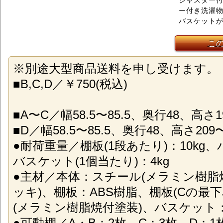
ジャスター
ー付き洗濯
バスケットが
こ
※別途大型商品送料を申し受けます。
■B,C,D／￥750(税込)
■A〜C／幅58.5〜85.5、奥行48、高さ1
■D／幅58.5〜85.5、奥行48、高さ209〜
●耐荷重量／棚板(1段あたり)：10kg
バスケット(1個当たり)：4kg
●主材／本体：スチール(メラミン樹
ッキ)、棚板：ABS樹脂、棚板(Cの最
(メラミン樹脂焼付塗装)、バスケット
●可動棚／A・B：2枚、C：3枚、D：1