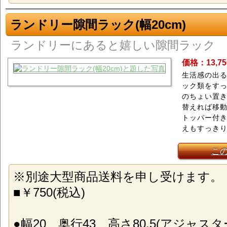
ランドリー隙間ラック(幅20cm)
ランドリーにあると嬉しい隙間ラック
価格：13,7
生活感の出
ック類をす
のちょい置
替えれば移
トッパー付
えもすっき
こ
※別途大型商品送料を申し受けます。
■￥750(税込)
●幅20、奥行43、高さ80.5(アジャスタ