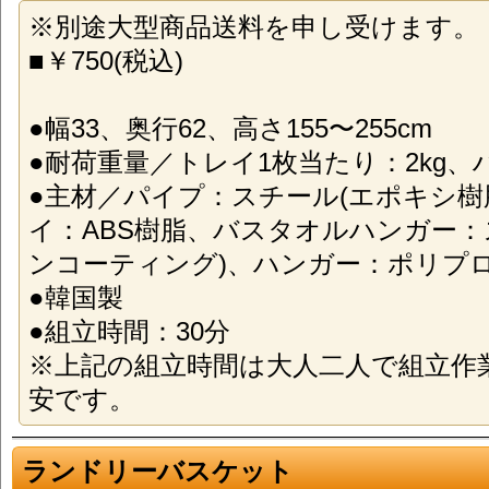
※別途大型商品送料を申し受けます。
■￥750(税込)
●幅33、奥行62、高さ155〜255cm
●耐荷重量／トレイ1枚当たり：2kg、ハ
●主材／パイプ：スチール(エポキシ樹
イ：ABS樹脂、バスタオルハンガー：
ンコーティング)、ハンガー：ポリプ
●韓国製
●組立時間：30分
※上記の組立時間は大人二人で組立作
安です。
ランドリーバスケット