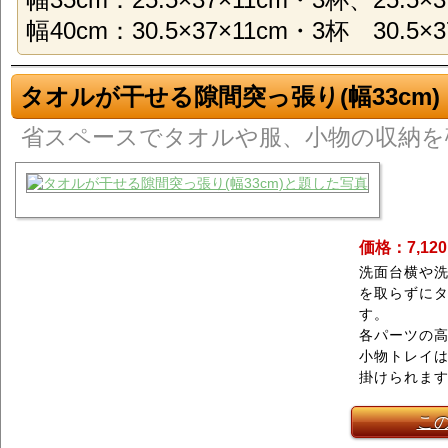
幅40cm：30.5×37×11cm・3杯 30.5×3
タオルが干せる隙間突っ張り(幅33cm)
省スペースでタオルや服、小物の収納を
価格：7,12
洗面台横や
を取らずに
す。
各パーツの
小物トレイ
掛けられま
こ