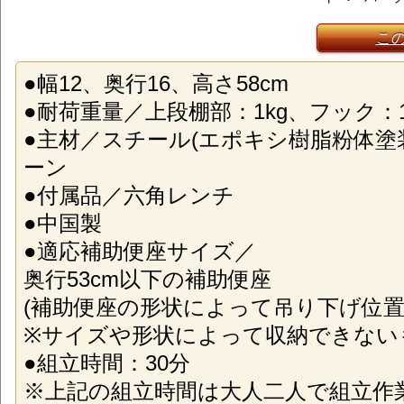
こ
●幅12、奥行16、高さ58cm
●耐荷重量／上段棚部：1kg、フック：1
●主材／スチール(エポキシ樹脂粉体塗
ーン
●付属品／六角レンチ
●中国製
●適応補助便座サイズ／
奥行53cm以下の補助便座
(補助便座の形状によって吊り下げ位置
※サイズや形状によって収納できない
●組立時間：30分
※上記の組立時間は大人二人で組立作