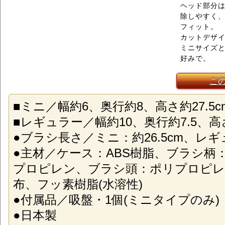
ヘッド部分
除しやすく
フィット。
カットデザ
ミニサイズと
好みで。
こ
■ミニ／幅約6、奥行約8、高さ約27.5c
■レギュラー／幅約10、奥行約7.5、高さ
●ブラシ長さ／ミニ：約26.5cm、レギュ
●主材／ケース：ABS樹脂、ブラシ柄
プロピレン、ブラシ頭：ポリプロピレ
布、フッ素樹脂(水溶性)
●付属品／吸盤・1個(ミニタイプのみ)
●日本製