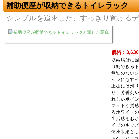
補助便座が収納できるトイレラック
シンプルを追求した、すっきり置ける
価格：3,63
収納場所に
収納できる
無駄のない
イレにもす
上棚には滑
り、芳香剤
れしいポイ
マットな質
るホワイトの
生活感をおさ
イプのキッ
便座収納と
トペーパー