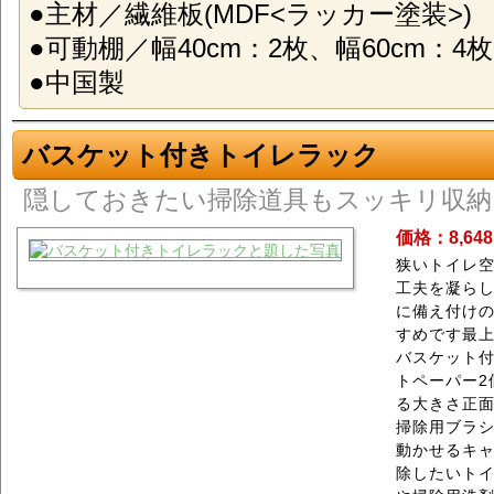
●主材／繊維板(MDF<ラッカー塗装>)
●可動棚／幅40cm：2枚、幅60cm：4枚
●中国製
バスケット付きトイレラック
隠しておきたい掃除道具もスッキリ収納
価格：8,64
狭いトイレ
工夫を凝ら
に備え付け
すめです最
バスケット
トペーパー2
る大きさ正
掃除用ブラ
動かせるキ
除したいト