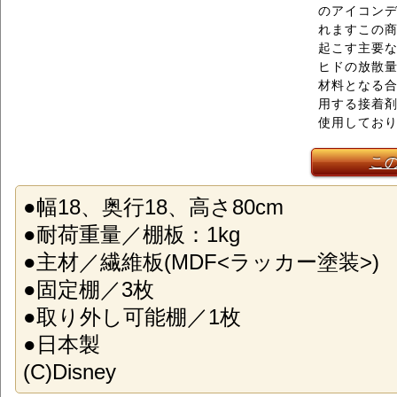
のアイコン
れますこの
起こす主要
ヒドの放散
材料となる
用する接着
使用してお
こ
●幅18、奥行18、高さ80cm
●耐荷重量／棚板：1kg
●主材／繊維板(MDF<ラッカー塗装>)
●固定棚／3枚
●取り外し可能棚／1枚
●日本製
(C)Disney