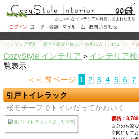
おしゃれなインテリアや雑貨に囲まれた生活
インテリア写真
家具と雑貨と住まい
お気に入りレビュー
イ
CozyStyle インテリア
＞
インテリア検
覧表示
＜＜ 前ページ
1
2
3
4
5
6
7
引戸トイレラック
桜モチーフでトイレだってかわいく
価格：8,78
自分のお家
空間にして