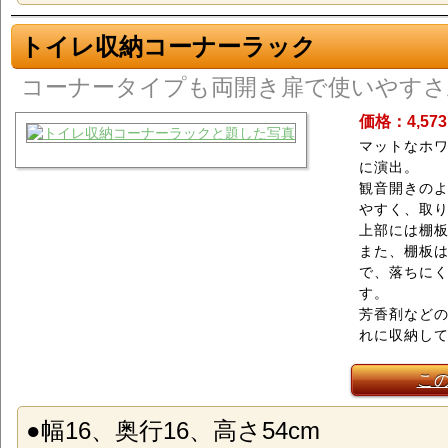
トイレ収納コーナーラック
コーナータイプも両開き扉で使いやすさ
価格：4,57
マットなホ
に演出。
観音開きの
やすく、取
上部には棚板
また、棚板
で、落ちに
す。
芳香剤など
れに収納し
こ
●幅16、奥行16、高さ54cm