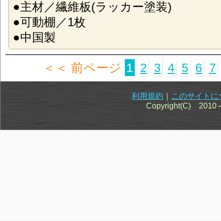
●主材／繊維板(ラッカー塗装)
●可動棚／1枚
●中国製
＜＜ 前ページ
1
2
3
4
5
6
7
利用規約
｜
このサイトに
Copyright(C) 201