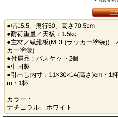
や掃除用洗
こ
●幅15.5、奥行50、高さ70.5cm
●耐荷重量／天板：1.5kg
●主材／繊維板(MDF(ラッカー塗装))
カー塗装)
●付属品：バスケット2個
●中国製
●引出し内寸：11×30×14(高さ)cm・1杯、
m・1杯
カラー：
ナチュラル、ホワイト