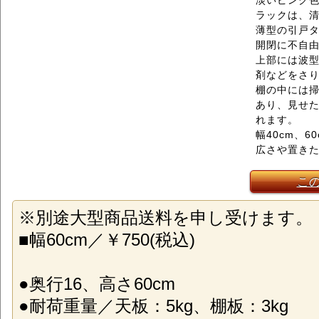
淡いピンク
ラックは、
薄型の引戸
開閉に不自
上部には波
剤などをさ
棚の中には
あり、見せ
れます。
幅40cm、
広さや置き
こ
※別途大型商品送料を申し受けます。
■幅60cm／￥750(税込)
●奥行16、高さ60cm
●耐荷重量／天板：5kg、棚板：3kg