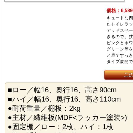
価格：6,58
キュートな
たトイレラ
デッドスペ
きるので、
ピンクとホワ
グリーン等
と扉ですっき
タイプ展開
こ
■ロー／幅16、奥行16、高さ90cm
■ハイ／幅16、奥行16、高さ110cm
●耐荷重量／棚板：2kg
●主材／繊維板(MDF<ラッカー塗装>)
●固定棚／ロー：2枚、ハイ：1枚