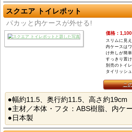
スクエア トイレポット
パカッと内ケースが外せる!
価格：1,10
スリムに見え
内ケースは
け外しが簡
すっきり置
別売のトイ
タイリッシ
こ
●幅約11.5、奥行約11.5、高さ約19cm
●主材／本体・フタ：ABS樹脂、内ケ
●日本製