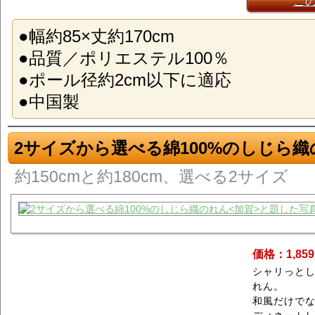
こ
●幅約85×丈約170cm
●品質／ポリエステル100％
●ポール径約2cm以下に適応
●中国製
2サイズから選べる綿100%のしじら織
約150cmと約180cm、選べる2サイズ
価格：1,85
シャリっと
れん。
和風だけで