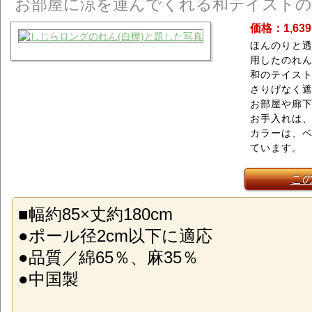
お部屋に涼を運んでくれる和テイスト
価格：1,63
ほんのりと
用したのれ
和のテイス
さりげなく
お部屋や廊
お手入れは、
カラーは、ベ
ています。
こ
■幅約85×丈約180cm
●ポール径2cm以下に適応
●品質／綿65％、麻35％
●中国製