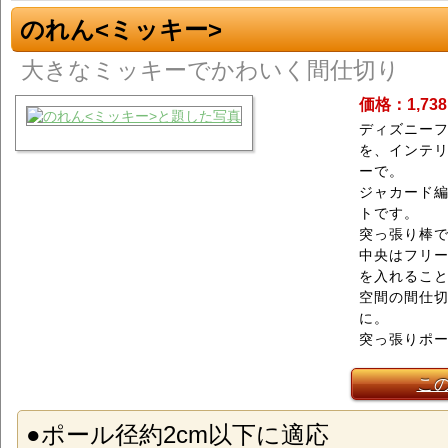
のれん<ミッキー>
大きなミッキーでかわいく間仕切り
価格：1,73
ディズニー
を、インテ
ーで。
ジャカード
トです。
突っ張り棒
中央はフリ
を入れるこ
空間の間仕
に。
突っ張りポ
こ
●ポール径約2cm以下に適応