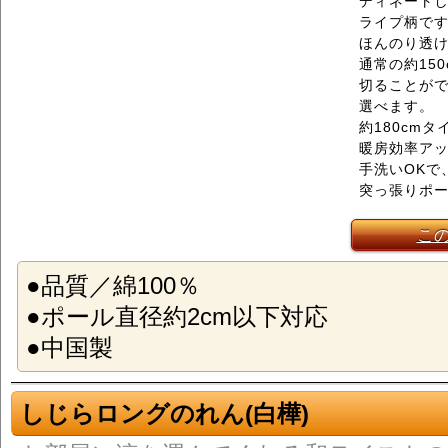
ディネート
ライプ柄で
ほんのり透
通常の約15
切ることがで
選べます。
約180cm
暖房効率ア
手洗いOKで
突っ張りポ
こ
●品質／綿100％
●ポール直径約2cm以下対応
●中国製
しじらロングのれん(白樺)