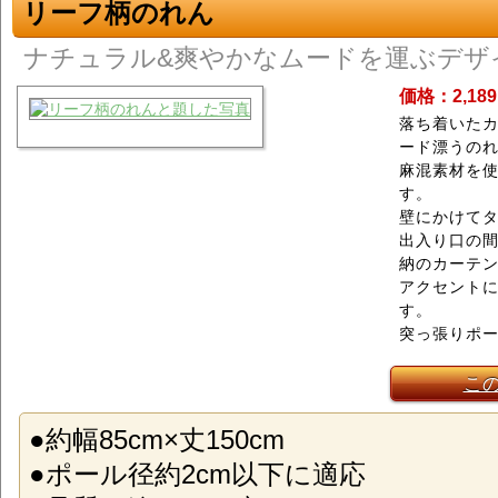
リーフ柄のれん
ナチュラル&爽やかなムードを運ぶデザ
価格：2,18
落ち着いた
ード漂うの
麻混素材を
す。
壁にかけて
出入り口の
納のカーテ
アクセント
す。
突っ張りポ
こ
●約幅85cm×丈150cm
●ポール径約2cm以下に適応