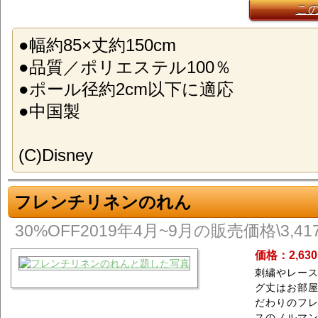
こ
●幅約85×丈約150cm
●品質／ポリエステル100％
●ポール径約2cm以下に適応
●中国製
(C)Disney
フレンチリネンのれん
30%OFF2019年4月~9月の販売価格\3,417~
価格：2,63
刺繍やレー
グ丈はお部
だわりのフ
スのノルマ