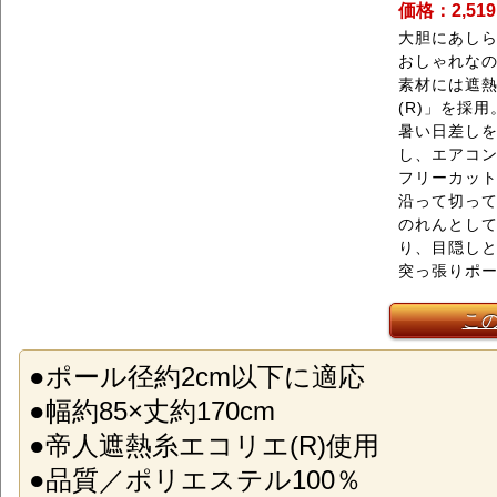
価格：2,51
大胆にあし
おしゃれな
素材には遮
(R)」を採用
暑い日差し
し、エアコ
フリーカッ
沿って切っ
のれんとし
り、目隠し
突っ張りポ
こ
●ポール径約2cm以下に適応
●幅約85×丈約170cm
●帝人遮熱糸エコリエ(R)使用
●品質／ポリエステル100％