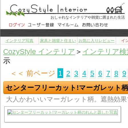
おしゃれなインテリアや雑貨に囲まれた生活
インテリア写真
家具と雑貨と住まい
お気に入りレビュー
イ
CozyStyle インテリア
＞
インテリア検
示
＜＜ 前ページ
1
2
3
4
5
6
7
8
9
センターフリーカット!マーガレット
大人かわいいマーガレット柄。遮熱効果