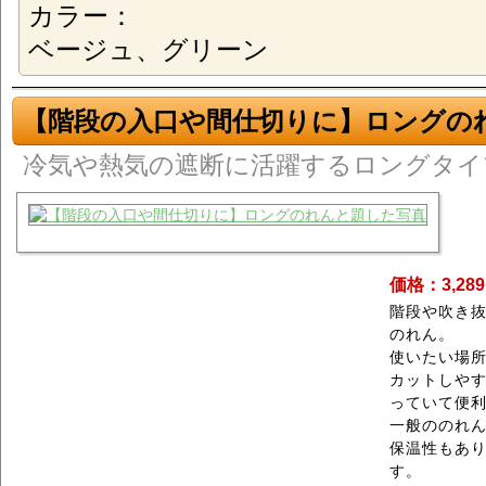
カラー：
ベージュ、グリーン
【階段の入口や間仕切りに】ロングの
冷気や熱気の遮断に活躍するロングタイ
価格：3,28
階段や吹き
のれん。
使いたい場
カットしや
っていて便
一般ののれ
保温性もあ
す。