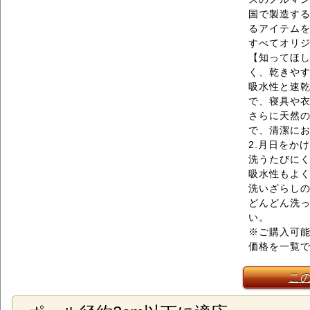
国で製造す
るアイテム
すべてオリ
【知ってほし
く、乾きや
吸水性と速
で、寝具や
さらに天然
で、清潔に
2.月日をか
洗うたびに
吸水性もよ
洗いざらし
どんどん洗
い。
※ご購入可能
価格を一覧で
こ