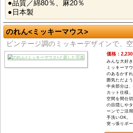
●品質／綿80％、麻20％
●日本製
のれん<ミッキーマウス>
ビンテージ調のミッキーデザインで、空
価格：2,23
みんな大好
ミッキーマウ
のあるかす
囲気ただよ
中央部分は
カット仕様
空間を間仕
の目隠しや
ーンでご活
手洗いOK。
突っ張りポ