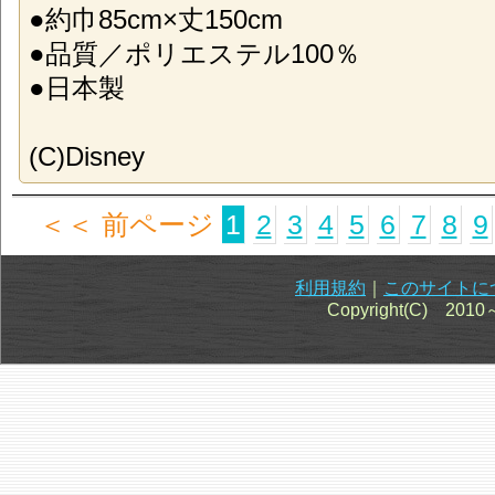
●約巾85cm×丈150cm
●品質／ポリエステル100％
●日本製
(C)Disney
＜＜ 前ページ
1
2
3
4
5
6
7
8
9
利用規約
｜
このサイトに
Copyright(C) 201