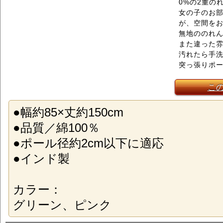
0%の2重の
女の子のお
が、空間を
無地ののれ
また違った
汚れたら手洗
突っ張りポ
こ
●幅約85×丈約150cm
●品質／綿100％
●ポール径約2cm以下に適応
●インド製
カラー：
グリーン、ピンク