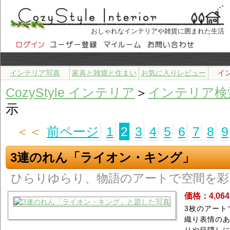
おしゃれなインテリアや雑貨に囲まれた生活
インテリア写真
家具と雑貨と住まい
お気に入りレビュー
イ
CozyStyle インテリア
＞
インテリア検
示
＜＜
前ページ
1
2
3
4
5
6
7
8
9
3連のれん「ライオン・キング」
ひらりゆらり、物語のアートで空間を彩
価格：4,06
3枚のアート
織り表情の