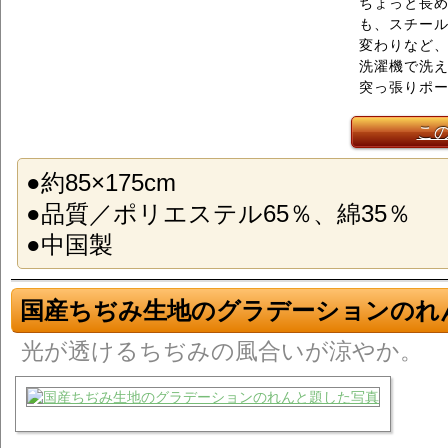
ちょっと長
も、スチー
変わりなど
洗濯機で洗
突っ張りポ
こ
●約85×175cm
●品質／ポリエステル65％、綿
●中国製
国産ちぢみ生地のグラデーションのれ
光が透けるちぢみの風合いが涼やか。