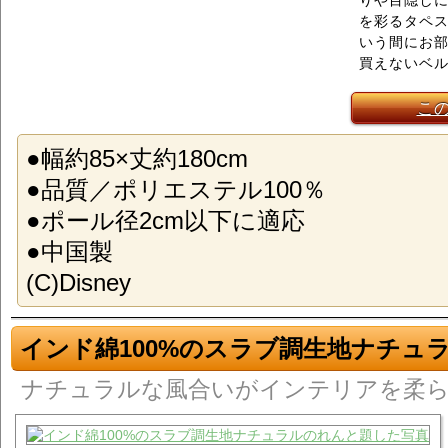
りや目隠し
を彩るタペ
いう間にお
買えないベ
こ
●幅約85×丈約180cm
●品質／ポリエステル100％
●ポール径2cm以下に適応
●中国製
(C)Disney
インド綿100%のスラブ調生地ナチュ
ナチュラルな風合いがインテリアを柔