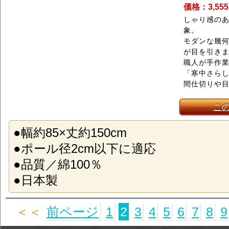
価格：3,55
しゃり感の
象。
モダンな幾
が目を引き
職人が手作
「寒中さら
間仕切りや
こ
●幅約85×丈約150cm
●ポール径2cm以下に適応
●品質／綿100％
●日本製
＜＜
前ページ
1
2
3
4
5
6
7
8
9