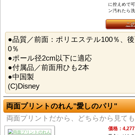
に控えめで
ン汚れたら洗
こ
●品質／前面：ポリエステル100％、後
0％
●ポール径2cm以下に適応
●付属品／前面用ひも2本
●中国製
(C)Disney
両面プリントのれん"愛しのパリ"
両面プリントだから、どちらから見ても
価格：4,27