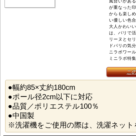
風合いがある
が重なった
からも楽し
い優しい色
大人かわいい世
は、パリで活
リーヌとセ
ドパリの気
ニラボワー
ミニラボ特
こ
●幅約85×丈約180cm
●ポール径2cm以下に対応
●品質／ポリエステル100％
●中国製
※洗濯機をご使用の際は、洗濯ネット