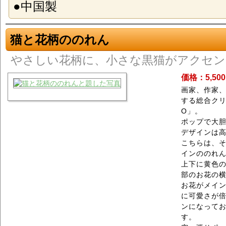
●中国製
猫と花柄ののれん
やさしい花柄に、小さな黒猫がアクセン
価格：5,50
画家、作家
する総合クリエ
O」。
ポップで大
デザインは
こちらは、そん
インののれ
上下に黄色
部のお花の
お花がメイ
に可愛さが倍
ンになって
す。