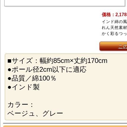
価格：2,17
インド綿の
れん天然素
かく彩るつ
こ
■サイズ：幅約85cm×丈約170cm
●ポール径2cm以下に適応
●品質／綿100％
●インド製
カラー：
ベージュ、グレー