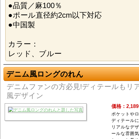
●品質／麻100％
●ポール直径約2cm以下対応
●中国製
カラー：
レッド、ブルー
デニム風ロングのれん
デニムファンの方必見!ディテールもリ
風デザイン
価格：2,18
ポケットや
ディテール
リアルなデ
ールな雰囲