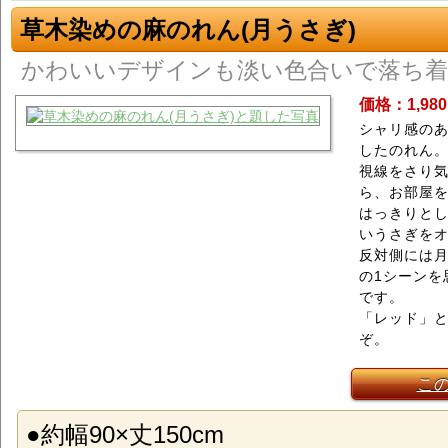
草木染めの麻のれん(月うさぎ)
かわいいデザインも淡い色合いで落ち着
価格：1,98
シャリ感のあ
したのれん
視線をさり
ら、お部屋
はっきりと
いうさぎを
反対側には
の1シーンを
です。
「レッド」と
ぞ。
こ
●約幅90×丈150cm