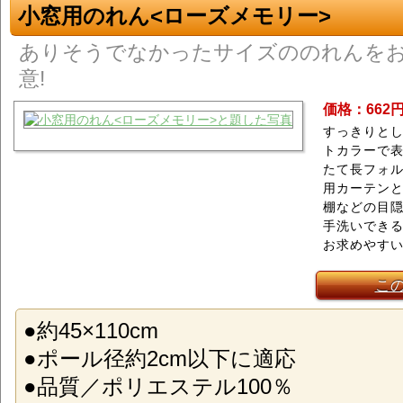
小窓用のれん<ローズメモリー>
ありそうでなかったサイズののれんを
意!
価格：662
すっきりと
トカラーで
たて長フォ
用カーテン
棚などの目
手洗いでき
お求めやす
こ
●約45×110cm
●ポール径約2cm以下に適応
●品質／ポリエステル100％