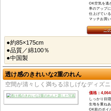
OK空気を逃
率のアップ
仕上げてい
マッチお買
こ
●約85×175cm
●品質／綿100％
●中国製
透け感のきれいな2重のれん
空間が清々しく満ちる涼しげなディズニ
価格：4,06
しっかり目
生地を重ね
OK前のボイ