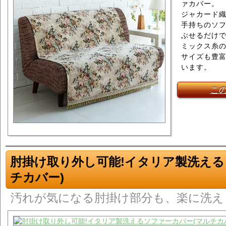
ァカバー。
ジャカード
手持ちのソ
ぶせるだけ
ミックス糸
サイズも豊富
います。
こ
肘掛け取り外し可能!イタリア製洗える
チカバー)
汚れが気になる肘掛け部分も、楽に洗え