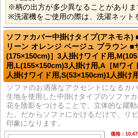
※柄の出方が多少異なることがありま
※洗濯機をご使用の際は、洗濯ネット
ソファカバー中掛けタイプ(アネモネ) 
リーン オレンジ ベージュ ブラウン 
(175×150cm)］3人掛けワイド用,M(105×
用,L(155×150cm)3人掛け用,A［Mワイド(
人掛けワイド用,S(53×150cm)1人掛け
ソファのお洒落なアクセントになるカ
生地を使用した中掛けタイプのソファカ
花を陰影をつけることで、立体的な躍動
た。だからソファにかけるだけで、リ
印象になります。
価格：10,4