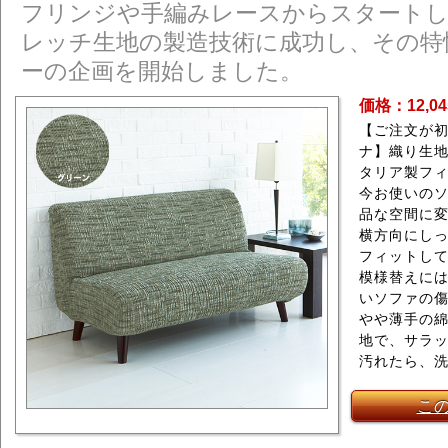
フリンジや手編みレースからスタートし
レッチ生地の製造技術に成功し、その特
ーの企画を開始しました。
価格：12,0
【ご注文が
ナ】織り生
タリア製フ
今お使いの
品な空間に
横方向にし
フィットし
模様替えに
いソファの
やや薄手の
地で、サラ
汚れたら、
こ