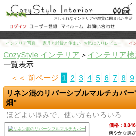
おしゃれなインテリアや雑貨に囲まれた生活
インテリア写真
家具と雑貨と住まい
お気に入りレビュー
イ
CozyStyle インテリア
＞
インテリア検
一覧表示
＜＜ 前ページ
1
2
3
4
5
6
7
8
9
リネン混のリバーシブルマルチカバー
畑"
ほどよい厚みで、使い方もいろいろ
価格：8,04
爽やかな肌