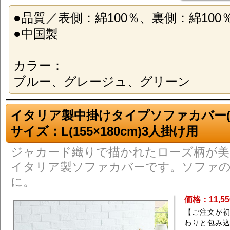
●品質／表側：綿100％、裏側：綿100
●中国製
カラー：
ブルー、グレージュ、グリーン
イタリア製中掛けタイプソファカバー(
サイズ：L(155×180cm)3人掛け用
ジャカード織りで描かれたローズ柄が美
イタリア製ソファカバーです。ソファ
に。
価格：11,5
【ご注文が
わりと包み