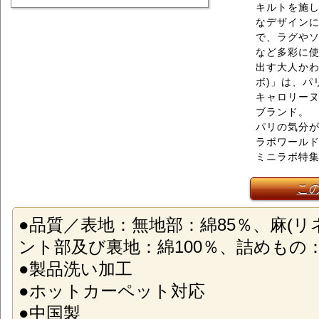
キルトを施
なデザイン
で、ラグや
など多彩に
出す大人かわい
ボ)」は、パ
キャロリー
ブランド。
パリの気分
ラボワール
ミニラボ特
こ
●品質／表地：無地部：綿85％、麻(リ
ント部及び裏地：綿100％、詰めもの：
●製品洗い加工
●ホットカーペット対応
●中国製