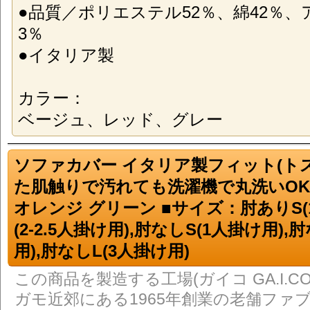
●品質／ポリエステル52％、綿42％、
3％
●イタリア製
カラー：
ベージュ、レッド、グレー
ソファカバー イタリア製フィット(トス
た肌触りで汚れても洗濯機で丸洗いOK
オレンジ グリーン ■サイズ：肘ありS(
(2-2.5人掛け用),肘なしS(1人掛け用),肘
用),肘なしL(3人掛け用)
この商品を製造する工場(ガイコ GA.I.C
ガモ近郊にある1965年創業の老舗ファ