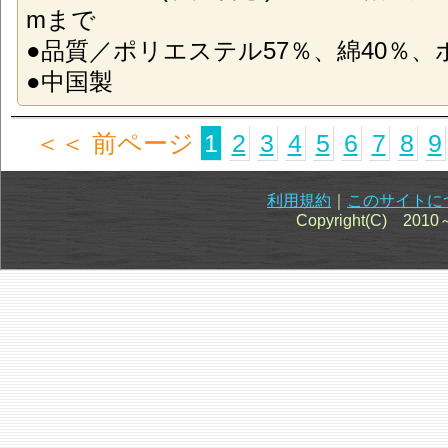
mまで
●品質／ポリエステル57％、綿40％、
●中国製
＜＜ 前ページ
1
2
3
4
5
6
7
8
9
利用規約
｜
このサイトに
Copyright(C) 201