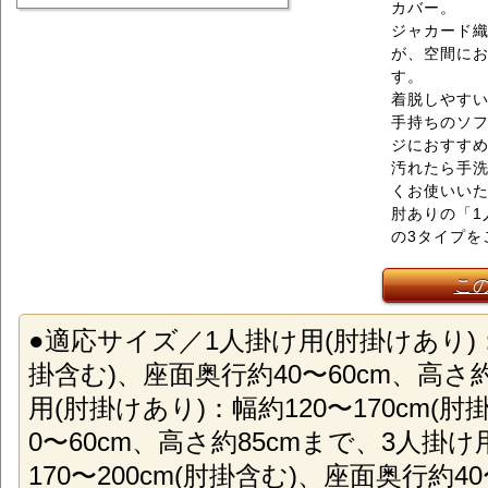
カバー。
ジャカード
が、空間に
す。
着脱しやす
手持ちのソ
ジにおすす
汚れたら手
くお使いい
肘ありの「1
の3タイプを
こ
●適応サイズ／1人掛け用(肘掛けあり)：幅
掛含む)、座面奥行約40〜60cm、高さ
用(肘掛けあり)：幅約120〜170cm(
0〜60cm、高さ約85cmまで、3人掛
170〜200cm(肘掛含む)、座面奥行約40