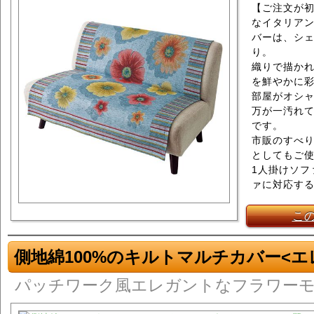
【ご注文が
なイタリア
バーは、シ
り。
織りで描か
を鮮やかに
部屋がオシ
万が一汚れ
です。
市販のすべ
としてもご
1人掛けソフ
ァに対応す
こ
側地綿100%のキルトマルチカバー<
パッチワーク風エレガントなフラワー