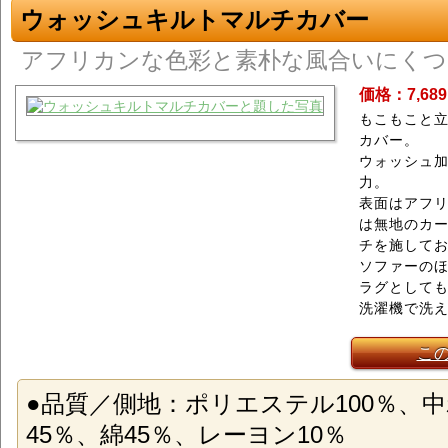
ウォッシュキルトマルチカバー
アフリカンな色彩と素朴な風合いにくつ
価格：7,68
もこもこと
カバー。
ウォッシュ
力。
表面はアフ
は無地のカ
チを施して
ソファーの
ラグとして
洗濯機で洗
こ
●品質／側地：ポリエステル100％、
45％、綿45％、レーヨン10％