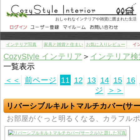
おしゃれなインテリアや雑貨に囲まれた生活
インテリア写真
家具と雑貨と住まい
お気に入りレビュー
イ
CozyStyle インテリア
＞
インテリア検
一覧表示
＜＜
前ページ
11
12
13
14
15
16
ジ
＞＞
リバーシブルキルトマルチカバー(サー
お部屋がぐっと明るくなる、カラフル