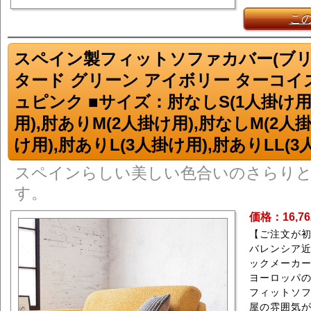
こ
スペイン製フィットソファカバー(ブリ
タード グリーン アイボリー ターコイ
ュピンク ■サイズ：肘なしS(1人掛け用)
用),肘ありM(2人掛け用),肘なしM(2人掛
け用),肘ありL(3人掛け用),肘ありLL(
スペインらしい美しい色合いのさらり
す。
価格：16,7
【ご注文が
バレンシア
ックメーカ
ヨーロッパ
フィットソフ
屋の雰囲気