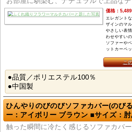
お部屋に馴染む、ナチュラルで上品なデ
価格：5,48
エレガント
ザインのマ
やさしい表
わせやすい
ソファーや
ットカーペッ
こ
●品質／ポリエステル100％
●中国製
ひんやりのびのびソファカバー(のびる
ー：アイボリー ブラウン ■サイズ：肘あ
触った瞬間に冷たく感じるソファカバー