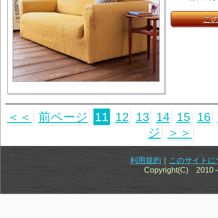
こ
＜＜
前ページ
11
12
13
14
15
16
ジ
＞＞
利用規約
｜
このサイトに
Copyright(C) 201