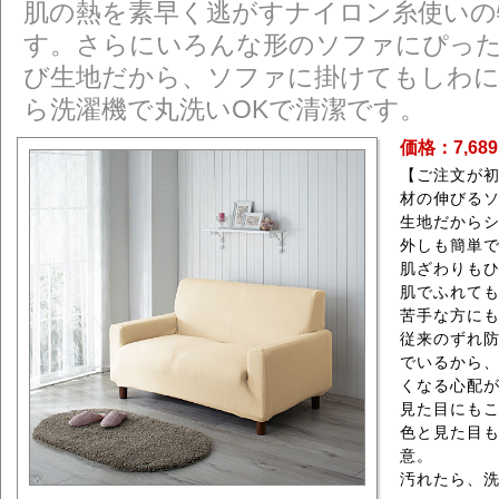
肌の熱を素早く逃がすナイロン糸使いの
す。さらにいろんな形のソファにぴっ
び生地だから、ソファに掛けてもしわ
ら洗濯機で丸洗いOKで清潔です。
価格：7,68
【ご注文が
材の伸びる
生地だから
外しも簡単
肌ざわりも
肌でふれて
苦手な方に
従来のずれ
でいるから
くなる心配
見た目にも
色と見た目
意。
汚れたら、洗