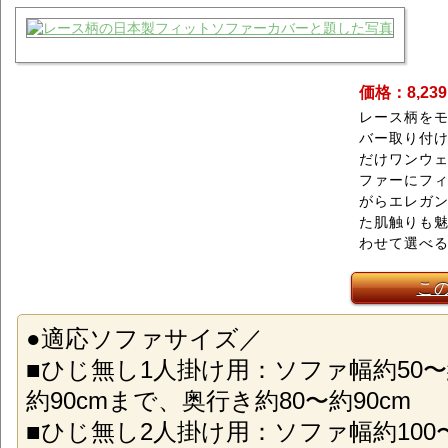
価格：8,23
レース柄を
バー取り付
だけワンウ
ファーにフ
がらエレガ
た肌触りも
わせて選べる
こ
●適応ソファサイズ／
■ひじ無し1人掛け用：ソファ幅約50〜約
約90cmまで、奥行き約80〜約90cm
■ひじ無し2人掛け用：ソファ幅約100〜約