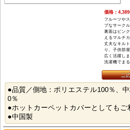
価格：4,38
フルーツや
プなサーク
裏面はピン
えるマルチ
丈夫なキル
り、子供部屋
広く活躍し
洗濯機でま
こ
●品質／側地：ポリエステル100％、中
0％
●ホットカーペットカバーとしてもご
●中国製