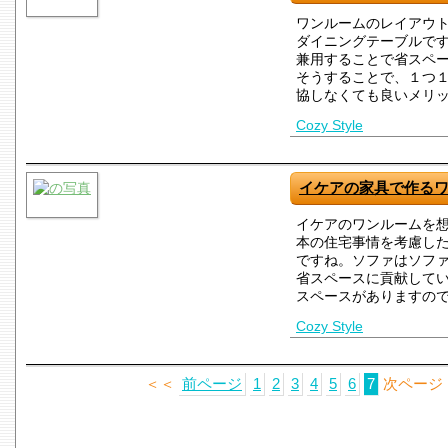
ワンルームのレイアウ
ダイニングテーブルで
兼用することで省スペ
そうすることで、１つ
協しなくても良いメリ
Cozy Style
イケアの家具で作る
イケアのワンルームを
本の住宅事情を考慮し
ですね。ソファはソフ
省スペースに貢献して
スペースがありますの
Cozy Style
＜＜
前ページ
1
2
3
4
5
6
7
次ページ