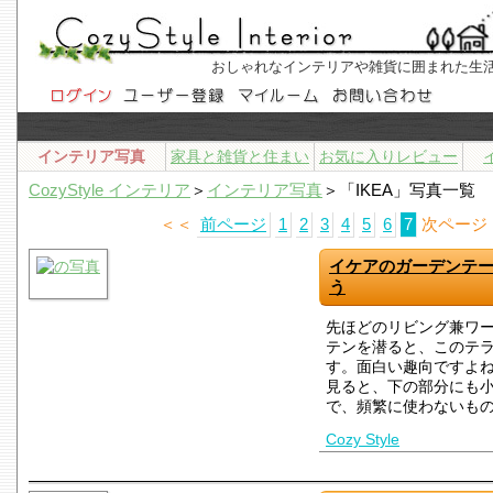
おしゃれなインテリアや雑貨に囲まれた生
インテリア写真
家具と雑貨と住まい
お気に入りレビュー
CozyStyle インテリア
＞
インテリア写真
＞「IKEA」写真一覧
＜＜
前ページ
1
2
3
4
5
6
7
次ページ
イケアのガーデンテ
う
先ほどのリビング兼ワ
テンを潜ると、このテ
す。面白い趣向ですよね
見ると、下の部分にも
で、頻繁に使わないも
Cozy Style