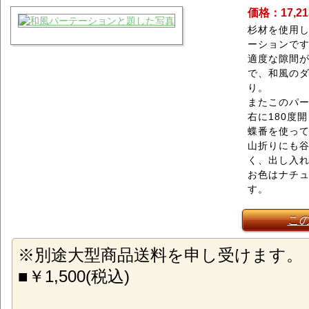
価格：17,2
杉材を使用
ーションで
適度な隙間
で、和風の
り。
またこのパ
右に180度
蝶番を使っ
山折りにも
く、出し入
お色はナチ
す。
こ
※別途大型商品送料を申し受けます。
■￥1,500(税込)