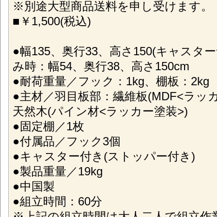
※別途大型商品送料を申し受けます。
■￥1,500(税込)
●幅135、奥行33、高さ150(キャスタ
み時：幅54、奥行38、高さ150cm
●耐荷重量／フック：1kg、棚板：2kg
●主材／羽目板部：繊維板(MDF<ラッ
天然木(パイン材<ラッカー塗装>)
●固定棚／1枚
●付属品／フック3個
●キャスター付き(ストッパー付き)
●製品重量／19kg
●中国製
●組立時間：60分
※上記の組立時間は大人二人で組立作