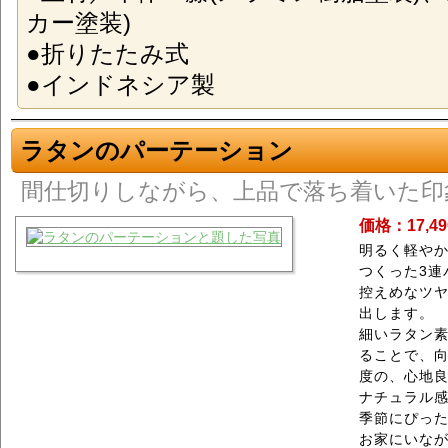
カー塗装)
●折りたたみ式
●インドネシア製
ラタンのパーテーション
間仕切りしながら、上品で落ち着いた印
価格：17,4
明るく軽や
つくった3連
控えめなツ
出します。
細いラタン素
ることで、
度の、心地
ナチュラル感
季節にぴっ
お家にいな