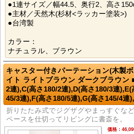
●1連サイズ／幅44.5、奥行2、高さ150
●主材／天然木(杉材<ラッカー塗装>)
●台湾製
カラー：
ナチュラル、ブラウン
キャスター付きパーテーション(木製ボ
イト ライトブラウン ダークブラウン ■
2連),C(高さ180/2連),D(高さ180/3連),E
45/3連),F(高さ180/5連),G(高さ145/4連)
折りたたみ式でジグザグやまっすぐな
ペースを仕切ってリビングに書斎を。
価格：46,0