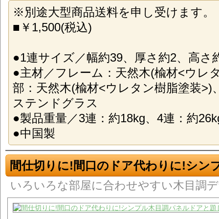
※別途大型商品送料を申し受けます。
■￥1,500(税込)
●1連サイズ／幅約39、厚さ約2、高さ約
●主材／フレーム：天然木(楡材<ウレタ
部：天然木(楡材<ウレタン樹脂塗装>)
ステンドグラス
●製品重量／3連：約18kg、4連：約26k
●中国製
間仕切りに!間口のドア代わりに!シン
いろいろな部屋に合わせやすい木目調デ