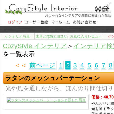
おしゃれなインテリアや雑貨に囲まれた生活
インテリア写真
家具と雑貨と住まい
お気に入りレビュー
イ
CozyStyle インテリア
＞
インテリア検
を一覧表示
＜＜
前ページ
1
2
3
4
5
6
7
8
ラタンのメッシュパーテーション
光や風を通しながら、ほんのり間仕切り
価格：40,7
やんわりと
光を通すラ