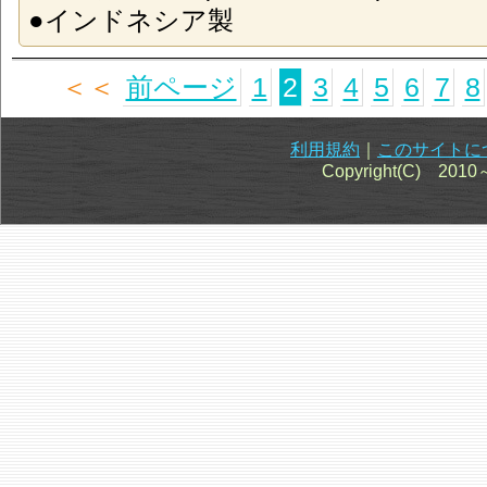
●インドネシア製
＜＜
前ページ
1
2
3
4
5
6
7
8
利用規約
｜
このサイトに
Copyright(C) 201