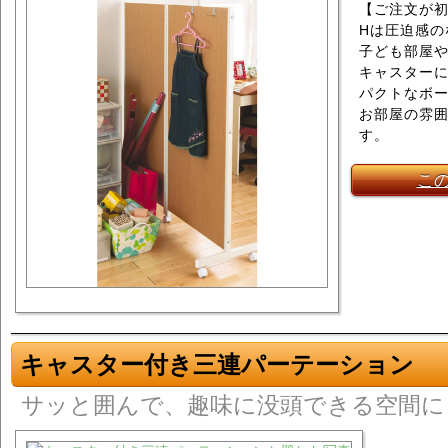
【ご注文が初
Hは圧迫感の
子ども部屋
キャスター
パクトなボ
お部屋の雰囲
す。
こ
キャスター付き三連パーテーション
サッと囲んで、趣味に没頭できる空間に