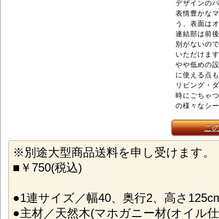
デザインの
表情豊かな
う、表面は
連結部は前
別がないの
いただけま
やや低めの
に使える点
リビング・
時にごちゃ
の様々なシ
こ
※別途大型商品送料を申し受けます。
■￥750(税込)
●1連サイズ／幅40、奥行2、高さ125c
●主材／天然木(マホガニー材(オイル仕