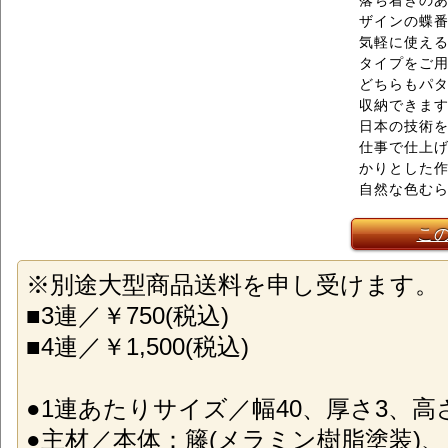
落ち着きの
ザインの蝶
気軽に使える
タイプをご
どちらもパ
収納できま
日本の技術
仕事で仕上
かりとした
自然な色む
こ
※別途大型商品送料を申し受けます。
■3連／￥750(税込)
■4連／￥1,500(税込)
●1連あたりサイズ／幅40、厚さ3、高さ
●主材／本体：籐(メラミン樹脂塗装)