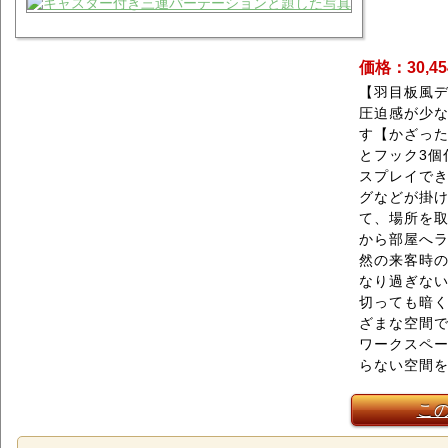
価格：30,4
【羽目板風
圧迫感が少
す【かざっ
とフック3個
スプレイで
グなどが掛
て、場所を
から部屋へ
然の来客時
なり過ぎな
切っても暗
ざまな空間
ワークスペ
らない空間
こ