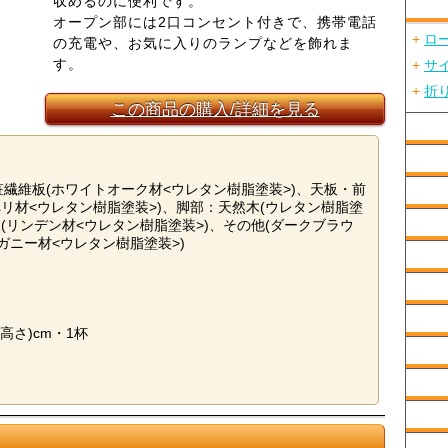
収めるのに便利です。
オープン部には2口コンセント付きで、携帯電話
+
ロ
の充電や、お気に入りのランプなどを飾れま
す。
+
サ
+
折
この商品の購入/詳細を見る
粧繊維板(ホワイトオーク材<ウレタン樹脂塗装>)、天板・前
ペリ材<ウレタン樹脂塗装>)、脚部：天然木(ウレタン樹脂塗
(リンデン材<ウレタン樹脂塗装>)、その他(ダークブラウ
ガニー材<ウレタン樹脂塗装>)
14(高さ)cm・1杯