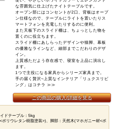
使い、やさしいホワイトカラーでエレンガント
な雰囲気に仕上げたナイトテーブルです。
オープン部にはコンセントが2口、背板はオープ
ン仕様なので、テーブルにライトを置いたりス
マートフォンを充電したりするのに便利。
また天板下のスライド棚は、ちょっとした物を
置くのに役立ちます。
スライド棚にあしらったデザインや猫脚、幕板
の優雅なラインなど、細部までこだわりのデザ
イン。
上質感ただよう存在感で、寝室を上品に演出し
ます。
1つで主役になる家具からシリーズ家具まで。
手の届く贅沢~上質なインテリア「リュクスリビ
ング」はコチラ ≫≫
この商品の購入/詳細を見る
ライドテーブル：5kg
<ポリウレタン樹脂塗装>)、脚部：天然木(マホガニー材<ポ