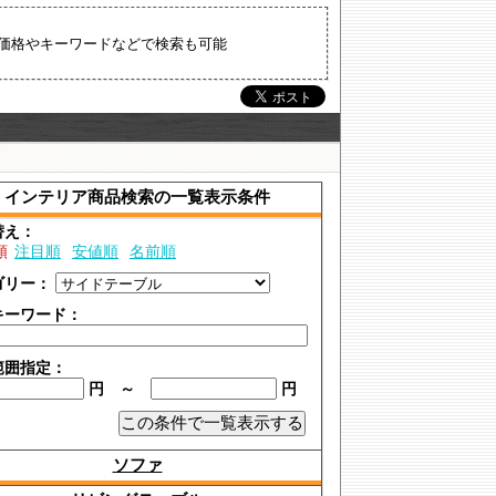
価格やキーワードなどで検索も可能
インテリア商品検索の一覧表示条件
替え：
順
注目順
安値順
名前順
ゴリー：
キーワード：
範囲指定：
円 ～
円
ソファ