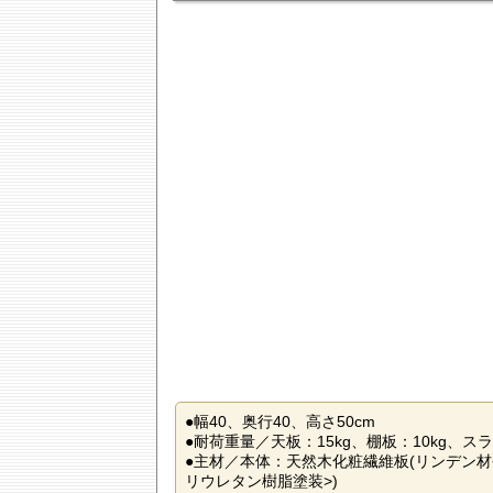
●幅40、奥行40、高さ50cm
●耐荷重量／天板：15kg、棚板：10kg、ス
●主材／本体：天然木化粧繊維板(リンデン材
リウレタン樹脂塗装>)