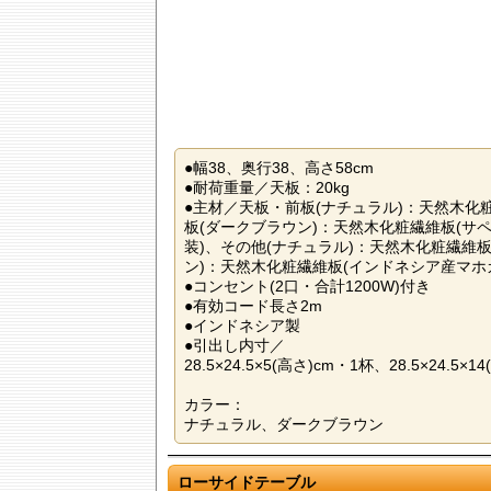
●幅38、奥行38、高さ58cm
●耐荷重量／天板：20kg
●主材／天板・前板(ナチュラル)：天然木化
板(ダークブラウン)：天然木化粧繊維板(サ
装)、その他(ナチュラル)：天然木化粧繊維板
ン)：天然木化粧繊維板(インドネシア産マホ
●コンセント(2口・合計1200W)付き
●有効コード長さ2m
●インドネシア製
●引出し内寸／
28.5×24.5×5(高さ)cm・1杯、28.5×24.5×
カラー：
ナチュラル、ダークブラウン
ローサイドテーブル