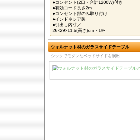
●コンセント(2口・合計1200W)付き
●有効コード長さ2m
●コンセント部のみ取り付け
●インドネシア製
●引出し内寸／
26×29×11.5(高さ)cm・1杯
ウォルナット材のガラスサイドテーブル
シックでモダンなベッドサイドを演出