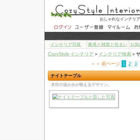
おしゃれなインテリ
インテリア写真
家具と雑貨と住まい
お気
CozyStyle インテリア
＞
インテリア検索
＞
＜＜ 前ページ
1
2
3
ナイトテーブル
木目の温かみが映えるデザイン。