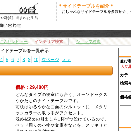
＊サイドテーブルを紹介＊
おしゃれなサイドテーブルを多数紹介、
アや雑貨に囲まれた生活
に入りレビュー
インテリア検索
ショップ検索
サイドテーブルを一覧表示
4
5
6
7
8
9
10
次ページ
＞＞
並び
人気
カテ
検索
価格：29,480円
どんなタイプの寝室にも合う、オーソドックス
価格
なかたちのナイトテーブルです。
前板はゆるやかな曲面のシルエットに、メタリ
ックカラーの取っ手がアクセント。
浅め&深めの引出しを1杯ずつ設けているので、
ベッド周りの小物や文庫本などを、スッキリと