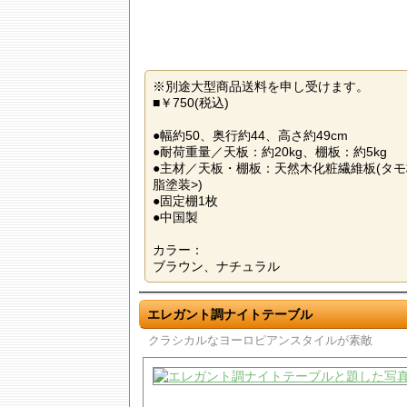
※別途大型商品送料を申し受けます。
■￥750(税込)
●幅約50、奥行約44、高さ約49cm
●耐荷重量／天板：約20kg、棚板：約5kg
●主材／天板・棚板：天然木化粧繊維板(タモ
脂塗装>)
●固定棚1枚
●中国製
カラー：
ブラウン、ナチュラル
エレガント調ナイトテーブル
クラシカルなヨーロピアンスタイルが素敵