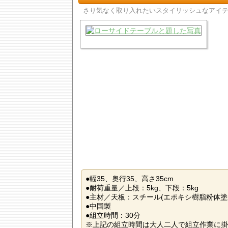
さり気なく取り入れたいスタイリッシュなアイ
●幅35、奥行35、高さ35cm
●耐荷重量／上段：5kg、下段：5kg
●主材／天板：スチール(エポキシ樹脂粉体塗
●中国製
●組立時間：30分
※上記の組立時間は大人二人で組立作業に掛