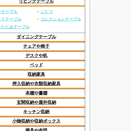
リビングテーブル
ーテーブル
+
こたつ
イドテーブル
+
コレクションテーブル
りたたみテーブル
ダイニングテーブル
チェアや椅子
デスクや机
ベッド
収納家具
押入収納や衣類収納家具
本棚や書棚
玄関収納や屋外収納
キッチン収納
小物収納や収納ボックス
寝具や布団