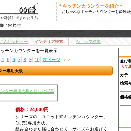
＊キッチンカウンターを紹介＊
おしゃれなキッチンカウンターを多数紹
アや雑貨に囲まれた生活
に入りレビュー
インテリア検索
ショップ検索
キッチンカウンターを一覧表示
4
5
6
7
8
9
10
次ページ
＞＞
並び
人気
ター専用天板
カテ
検索
価格
価格：24,000円
シリーズの「ユニット式キッチンカウンター」
(別売)専用天板。
組み合わせた幅に合わせて、サイズをお選びく