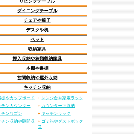
リビングテーブル
ダイニングテーブル
チェアや椅子
デスクや机
ベッド
収納家具
押入収納や衣類収納家具
本棚や書棚
玄関収納や屋外収納
キッチン収納
器棚やカップボード
+
レンジ台や家電ラック
ッチンカウンター
+
カウンター下収納
ッチンワゴン
+
キッチンラック
ッチン収納や隙間収
+
ゴミ箱やダストボック
ス