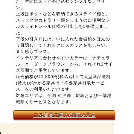
た、空間にスッと溶け込むシンプルなデザイ
ン。
上段はポットなどを収納できるスライド棚と、
ストックやカトラリー類をしまうのに便利なフ
ルスライドレール仕様の引出しを3杯備えまし
た。
下段の引き戸には、中に入れた食器類をほんの
り目隠ししてくれるクロスガラスをあしらい、
ヌケ感もプラス。
インテリアに合わせやすいカラーは「ナチュラ
ル」と「ダークブラウン」から、それぞれ2サイ
ズ展開でご用意しています。
販売価格が41,800円(税込)以上で大型商品送料
(特大)がかかる家具は「不要家具引取サービ
ス」をご利用いただけます。
対象エリアは、全国 ※沖縄、離島および一部地
域除くサービスとなります。
この商品の購入/詳細を見る
付