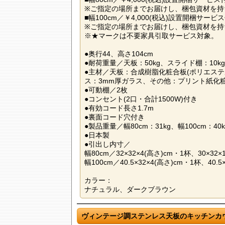
※ご指定の場所までお届けし、梱包資材を持
■幅100cm／￥4,000(税込)設置開梱サービ
※ご指定の場所までお届けし、梱包資材を持
※★マークは不要家具引取サービス対象。
●奥行44、高さ104cm
●耐荷重量／天板：50kg、スライド棚：10kg
●主材／天板：合成樹脂化粧合板(ポリエステ
ス：3mm厚ガラス、その他：プリント紙化
●可動棚／2枚
●コンセント(2口・合計1500W)付き
●有効コード長さ1.7m
●裏面コード穴付き
●製品重量／幅80cm：31kg、幅100cm：40k
●日本製
●引出し内寸／
幅80cm／32×32×4(高さ)cm・1杯、30×32×
幅100cm／40.5×32×4(高さ)cm・1杯、40.5
カラー：
ナチュラル、ダークブラウン
ヴィンテージ調ステンレス天板のキッチンカ