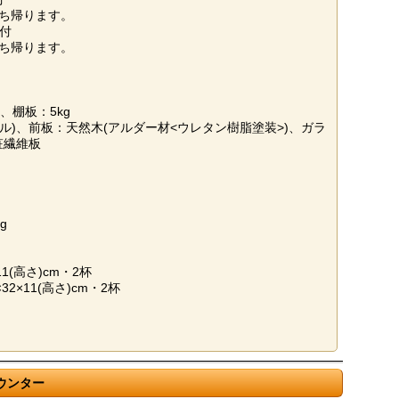
ち帰ります。
ス付
ち帰ります。
、棚板：5kg
ル)、前板：天然木(アルダー材<ウレタン樹脂塗装>)、ガラ
粧繊維板
g
11(高さ)cm・2杯
×32×11(高さ)cm・2杯
ウンター