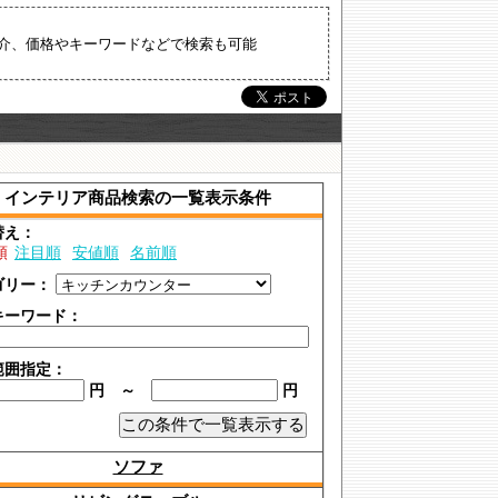
介、価格やキーワードなどで検索も可能
インテリア商品検索の一覧表示条件
替え：
順
注目順
安値順
名前順
ゴリー：
キーワード：
範囲指定：
円 ～
円
ソファ