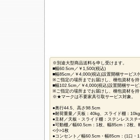
※別途大型商品送料を申し受けます。
■幅60.5cm／￥1,500(税込)
■幅85cm／￥4,000(税込)設置開梱サービス
※ご指定の場所までお届けし、梱包資材を持
■幅102.5cm／￥4,000(税込)設置開梱サー
※ご指定の場所までお届けし、梱包資材を持
※★マークは不要家具引取サービス対象。
●奥行44.5、高さ98.5cm
●耐荷重量／天板：40kg、スライド棚：10kg
●主材／天板・スライド棚：ステンレススチ
●可動棚／幅60.5cm：1枚、幅85cm：2枚、幅
<小>1枚
●コンセント／幅60.5cm・幅85cm：(1口・15