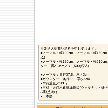
※別途大型商品送料を申し受けます。
■ノーマル・幅120cm、ノーマル・幅150cm
込)
■ノーマル・幅180cm、ノーマル・幅210c
ター・幅210cm／￥1,500(税込)
■ノーマル：奥行37.5、厚さ3cm
■カウンター：奥行52、厚さ3cm
●耐荷重量／50kg
●主材／天然木化粧繊維板(ウォルナット材<
樹脂塗装>)
●日本製