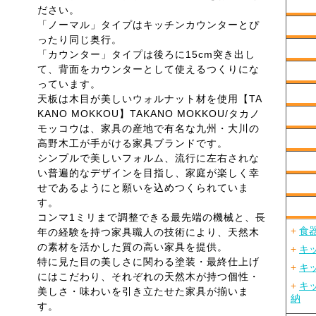
ださい。
「ノーマル」タイプはキッチンカウンターとぴ
ったり同じ奥行。
「カウンター」タイプは後ろに15cm突き出し
て、背面をカウンターとして使えるつくりにな
っています。
天板は木目が美しいウォルナット材を使用【TA
KANO MOKKOU】TAKANO MOKKOU/タカノ
モッコウは、家具の産地で有名な九州・大川の
高野木工が手がける家具ブランドです。
シンプルで美しいフォルム、流行に左右されな
い普遍的なデザインを目指し、家庭が楽しく幸
せであるようにと願いを込めつくられていま
す。
コンマ1ミリまで調整できる最先端の機械と、長
+
食
年の経験を持つ家具職人の技術により、天然木
の素材を活かした質の高い家具を提供。
+
キ
特に見た目の美しさに関わる塗装・最終仕上げ
+
キ
にはこだわり、それぞれの天然木が持つ個性・
+
キ
美しさ・味わいを引き立たせた家具が揃いま
納
す。