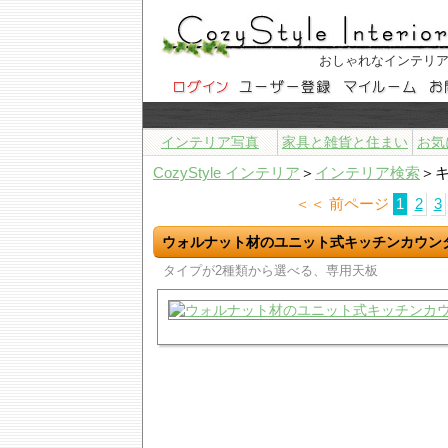
おしゃれなインテリ
インテリア写真
家具と雑貨と住まい
お気
CozyStyle インテリア
＞
インテリア検索
＞
＜＜ 前ページ
1
2
3
ウォルナット材のユニット式キッチンカウン
タイプが2種類から選べる、専用天板