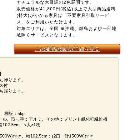
ナチュラルな木目調の2色展開です。
販売価格が41,800円(税込)以上で大型商品送料
(特大)がかかる家具は「不要家具引取サービ
ス」をご利用いただけます。
対象エリアは、全国 ※沖縄、離島および一部地
域除くサービスとなります。
この商品の購入/詳細を見る
付
ち帰ります。
ビス付
ち帰ります。
、棚板：5kg
ール、取っ手：アルミ、その他：プリント紙化粧繊維板
102.5cm：<大>1枚
00W)付き、幅102.5cm：(2口・計1500W)付き