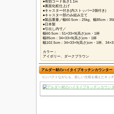
●有効コード長さ1.1m
●裏面化粧仕上げ
●キャスター付き(内ストッパー2個付き)
●キャスター部のみ組み立て
●製品重量／幅60.5cm：25kg、幅85cm：35kg
●日本製
●引出し内寸／
幅60.5cm：51×33×9(高さ)cm・1杯
幅85cm：34×33×9(高さ)cm・1杯
幅102.5cm：34×33×9(高さ)cm・1杯、34×
カラー：
アイボリー、ダークブラウン
アルダー材のハイタイプキッチンカウンター
コンパクトながらも、欲しい仕様を備えたキッ