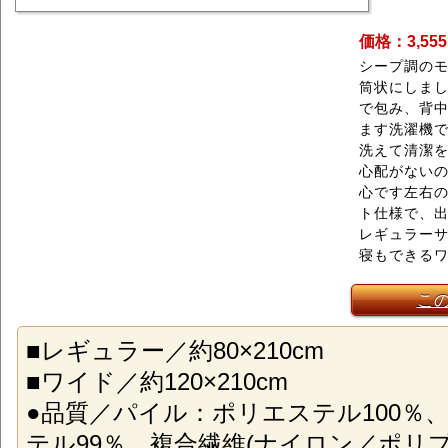
価格：3,55
シープ調の
筒状にしま
で包み、背
ます洗濯機
洗えて清潔
心配がない
心です左右
ト仕様で、
レギュラー
寝もできる
こ
■レギュラー／約80×210cm
■ワイド／約120×210cm
●品質／パイル：ポリエステル100％
テル99％、複合繊維(ナイロン／ポリプ