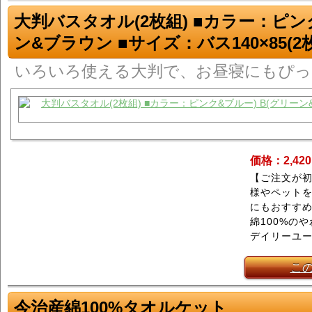
大判バスタオル(2枚組) ■カラー：ピンク
ン&ブラウン ■サイズ：バス140×85(2
いろいろ使える大判で、お昼寝にもぴっ
価格：2,42
【ご注文が
様やペット
にもおすす
綿100%の
デイリーユ
こ
今治産綿100%タオルケット