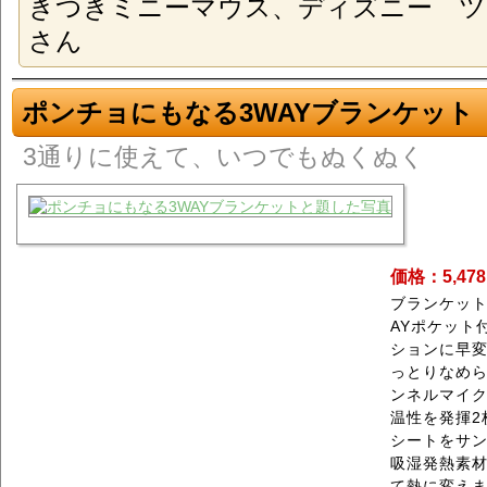
きつきミニーマウス、ディズニー ツ
さん
ポンチョにもなる3WAYブランケット
3通りに使えて、いつでもぬくぬく
価格：5,47
ブランケット
AYポケット
ションに早
っとりなめ
ンネルマイ
温性を発揮2
シートをサン
吸湿発熱素
て熱に変え