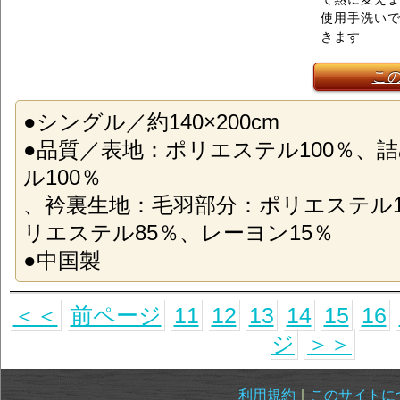
使用手洗い
きます
こ
●シングル／約140×200cm
●品質／表地：ポリエステル100％、
ル100％
、衿裏生地：毛羽部分：ポリエステル1
リエステル85％、レーヨン15％
●中国製
＜＜
前ページ
11
12
13
14
15
16
ジ
＞＞
利用規約
｜
このサイトに