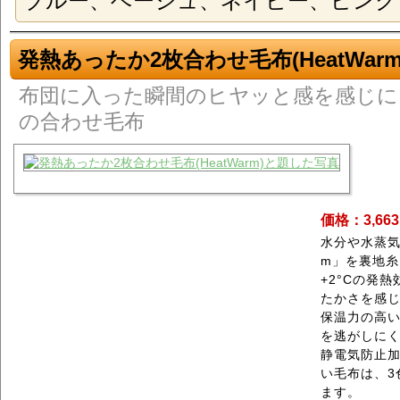
ブルー、ベージュ、ネイビー、ピンク
発熱あったか2枚合わせ毛布(HeatWarm
布団に入った瞬間のヒヤッと感を感じに
の合わせ毛布
価格：3,66
水分や水蒸気
m」を裏地糸
+2°Cの発
たかさを感
保温力の高い
を逃がしにく
静電気防止
い毛布は、3
ます。