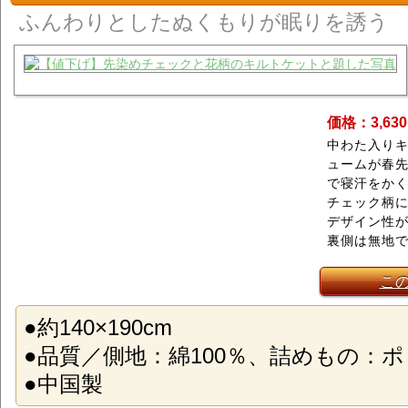
ふんわりとしたぬくもりが眠りを誘う
価格：3,63
中わた入り
ュームが春
で寝汗をか
チェック柄
デザイン性
裏側は無地で
こ
●約140×190cm
●品質／側地：綿100％、詰めもの：ポ
●中国製