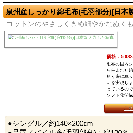
泉州産しっかり綿毛布(毛羽部分)[日本製
コットンのやさしくきめ細やかなぬく
価格：5,08
毛布の国内
ら生まれた
短く密に織
いを実現し
っているの
ソフト化学
こ
●シングル／約140×200cm
●品質／パイル糸(毛羽部分)：綿100