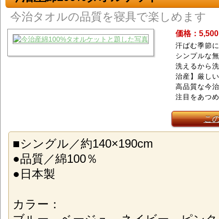
今治タオルの品質を寝具で楽しめます
価格：5,50
汗ばむ季節に
シンプルな
洗えるから
治産】厳し
高品質な今
注目をあつ
こ
■シングル／約140×190cm
●品質／綿100％
●日本製
カラー：