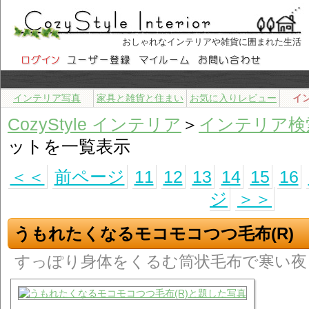
おしゃれなインテリアや雑貨に囲まれた生活
インテリア写真
家具と雑貨と住まい
お気に入りレビュー
イ
CozyStyle インテリア
＞
インテリア検
ットを一覧表示
＜＜
前ページ
11
12
13
14
15
16
ジ
＞＞
うもれたくなるモコモコつつ毛布(R)
すっぽり身体をくるむ筒状毛布で寒い夜