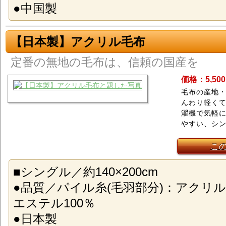
●中国製
【日本製】アクリル毛布
定番の無地の毛布は、信頼の国産を
価格：5,50
毛布の産地
んわり軽く
濯機で気軽
やすい、シ
こ
■シングル／約140×200cm
●品質／パイル糸(毛羽部分)：アクリル
エステル100％
●日本製