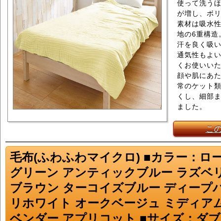
使って洗う
が増し、ボ
素材は吸水性
地の6重構造
汗を良く吸
通気性もよ
くお使いい
顔や肌にあ
常のケット
くし、細部
ました。
こ
毛布(ふわふわマイクロ) ■カラー：ロ
グリーン アンティックブルー ラズベ
ブラウン ターコイズブルー ディープ
リホワイト オークベージュ ミディア
ベンダー アプリコット ■サイズ：ダブル(1