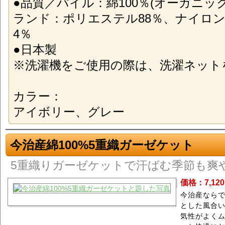
●品質／パイル：綿100％(オーガニッ
ランド：ポリエステル88％、ナイロ
4％
●日本製
※洗濯機をご使用の際は、洗濯ネット
カラー：
アイボリー、グレー
今治産綿100%5重織ガーゼケット
5重織りガーゼケットで汗ばむ季節も爽
価格：7,12
今治産なら
とした風合い
気性がよく