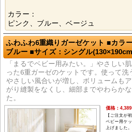
カラー：
ピンク、ブルー、ベージュ
ふわふわ6重織りガーゼケット ■カラ
ブルー ■サイズ：シングル(130×190cm
「まるでベビー用みたい。」やさしい
った6重ガーゼのケットです。使って洗
やさしい風合いが増し、ボリュームもア
がり縫製をなくし、細部までやわらか
た。
価格：4,38
【ご注文が
ベビー用ケ
上げました