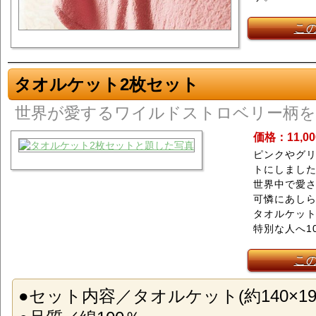
こ
タオルケット2枚セット
世界が愛するワイルドストロベリー柄を
価格：11,0
ピンクやグ
トにしまし
世界中で愛
可憐にあし
タオルケット
特別な人へ1
こ
●セット内容／タオルケット(約140×190