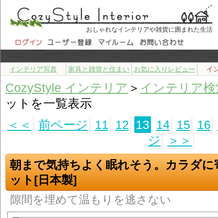
おしゃれなインテリアや雑貨に囲まれた生活
インテリア写真
家具と雑貨と住まい
お気に入りレビュー
イ
CozyStyle インテリア
＞
インテリア検
ットを一覧表示
＜＜
前ページ
11
12
13
14
15
16
ジ
＞＞
朝まで気持ちよく眠れそう。カラダに
ット[日本製]
隙間を埋めて温もりを逃さない