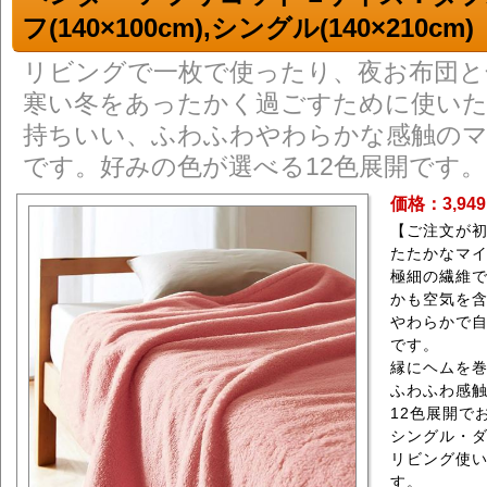
フ(140×100cm),シングル(140×210cm)
リビングで一枚で使ったり、夜お布団と
寒い冬をあったかく過ごすために使い
持ちいい、ふわふわやわらかな感触の
です。好みの色が選べる12色展開です。
価格：3,94
【ご注文が
たたかなマ
極細の繊維
かも空気を
やわらかで
です。
縁にヘムを
ふわふわ感
12色展開で
シングル・
リビング使
す。