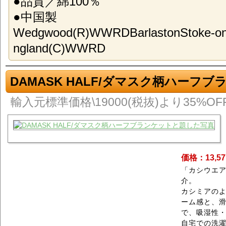
●品質／綿100％
●中国製
Wedgwood(R)WWRDBarlastonStoke-
ngland(C)WWRD
DAMASK HALF/ダマスク柄ハーフ
輸入元標準価格\19000(税抜)より35%OF
価格：13,5
「カシウエ
介。
カシミアの
ーム感と、
で、吸湿性
自宅での洗