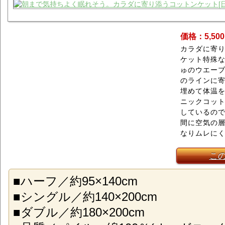
価格：5,50
カラダに寄
ケット特殊
ゅのウエー
のラインに
埋めて体温
ニックコット
しているの
間に空気の
なりムレに
こ
■ハーフ／約95×140cm
■シングル／約140×200cm
■ダブル／約180×200cm