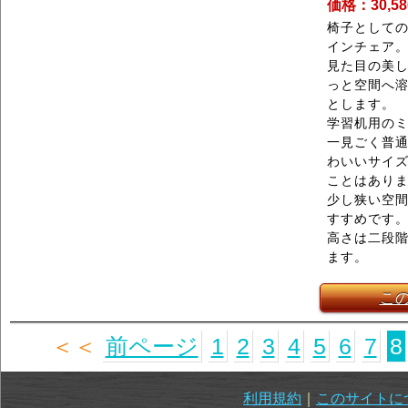
価格：30,5
椅子として
インチェア
見た目の美
っと空間へ
とします。
学習机用の
一見ごく普
わいいサイ
ことはあり
少し狭い空
すすめです
高さは二段階
ます。
こ
＜＜
前ページ
1
2
3
4
5
6
7
8
利用規約
｜
このサイトに