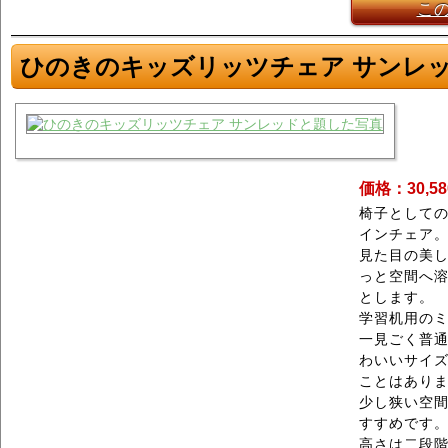
こ
ひのきのキッズリッツチェア サンレ
価格：30,5
椅子として
インチェア
見た目の美
っと空間へ
とします。
学習机用の
一見ごく普
わいいサイ
ことはあり
少し狭い空
すすめです
高さは二段階