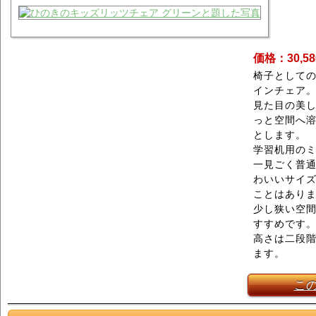
価格：30,5
椅子として
インチェア
見た目の美
っと空間へ
とします。
学習机用の
一見ごく普
わいいサイ
ことはあり
少し狭い空
すすめです
高さは二段階
ます。
こ