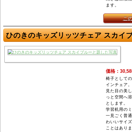
ます。
こ
ひのきのキッズリッツチェア スカイ
価格：30,5
椅子として
インチェア
見た目の美
っと空間へ
とします。
学習机用の
一見ごく普
わいいサイ
ことはあり