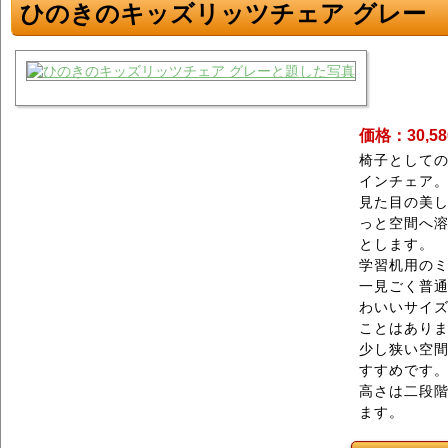
ひのきのキッズリッツチェア グレー
価格：30,5
椅子として
インチェア
見た目の美
っと空間へ
とします。
学習机用の
一見ごく普
わいいサイ
ことはあり
少し狭い空
すすめです
高さは二段階
ます。