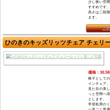
少し狭い空
すすめです
高さは二段階
ます。
こ
ひのきのキッズリッツチェア チェリ
価格：30,5
椅子として
インチェア
見た目の美
っと空間へ
とします。
学習机用の
一見ごく普