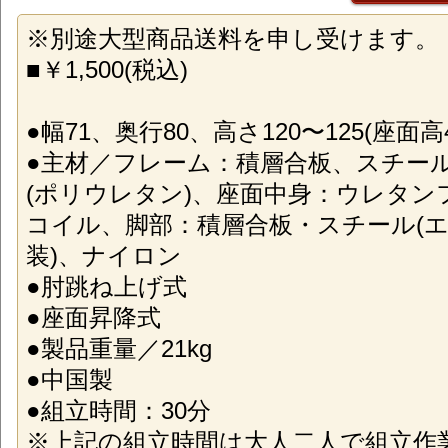
※別途大型商品送料を申し受けます。
■￥1,500(税込)
●幅71、奥行80、高さ120〜125(座面高4
●主材／フレーム：積層合板、スチー
(ポリウレタン)、座面中身：ウレタン
コイル、脚部：積層合板・スチール(
装)、ナイロン
●肘跳ね上げ式
●座面昇降式
●製品重量／21kg
●中国製
●組立時間：30分
※上記の組立時間は大人二人で組立作