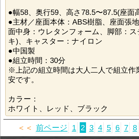
●幅58、奥行59、高さ78.5〜87.5(座面高4
●主材／座面本体：ABS樹脂、座面張
面中身：ウレタンフォーム、脚部：ス
キ)、キャスター：ナイロン
●中国製
●組立時間：30分
※上記の組立時間は大人二人で組立作
安です。
カラー：
ホワイト、レッド、ブラック
＜＜
前ページ
1
2
3
4
5
6
7
8