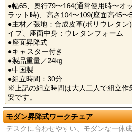
●幅65、奥行79〜164(通常使用時〜
ラット時)、高さ104〜109(座面高45〜5
●主材／張地：合成皮革(ポリウレタン
イプ、座面中身：ウレタンフォーム
●座面昇降式
●キャスター付き
●製品重量／24kg
●中国製
●組立時間：30分
※上記の組立時間は大人二人で組立作
安です。
モダン昇降式ワークチェア
デスクに合わせやすい、モダンな一体