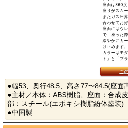
座面は360
座りがスム
またガス圧
合わせてお
座面にはウ
で、座った際
緩やかにカ
け止めます
カラーはモ
ト」と「ブラ
こ
●幅53、奥行48.5、高さ77〜84.5(座面高4
●主材／本体：ABS樹脂、座面：合成皮
部：スチール(エポキシ樹脂紛体塗装)
●中国製