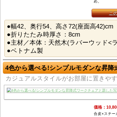
め。
こ
●幅42、奥行54、高さ72(座面高42)cm
●折りたたみ時厚さ：8cm
●主材／本体：天然木(ラバーウッド<ラ
●ベトナム製
4色から選べる!シンプルモダンな昇降
カジュアルスタイルがお部屋に置きや
価格：10,8
合皮×スチー