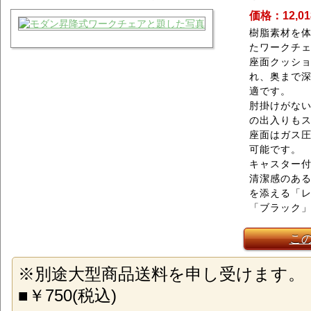
価格：12,0
樹脂素材を
たワークチ
座面クッシ
れ、奥まで
適です。
肘掛けがな
の出入りも
座面はガス圧
可能です。
キャスター
清潔感のあ
を添える「
「ブラック」
こ
※別途大型商品送料を申し受けます。
■￥750(税込)