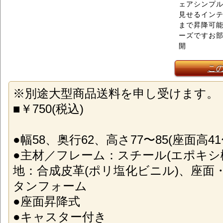
ェアシンプ
見せるインテ
まで昇降可
ーズですお部
開
こ
※別途大型商品送料を申し受けます。
■￥750(税込)
●幅58、奥行62、高さ77〜85(座面高41〜
●主材／フレーム：スチール(エポキシ
地：合成皮革(ポリ塩化ビニル)、座面
タンフォーム
●座面昇降式
●キャスター付き