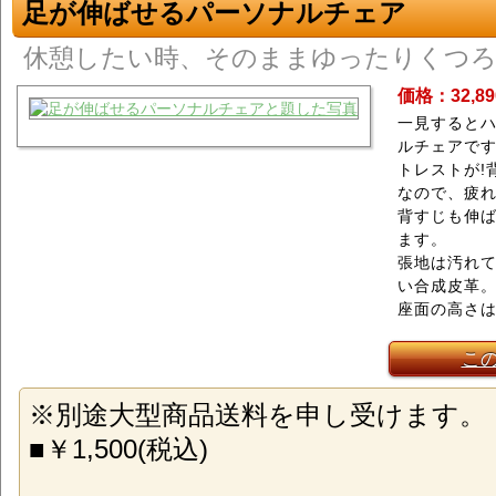
足が伸ばせるパーソナルチェア
休憩したい時、そのままゆったりくつ
価格：32,8
一見するとハ
ルチェアで
トレストが!
なので、疲
背すじも伸
ます。
張地は汚れ
い合成皮革
座面の高さは
こ
※別途大型商品送料を申し受けます。
■￥1,500(税込)