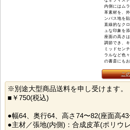
なオフィス
内側にはム
革素材を、
ンバス地を
直線的なク
ュな印象を
座面の高さは
調節でき、
ミッドセン
ラルなど色
の書斎にも
こ
※別途大型商品送料を申し受けます。
■￥750(税込)
●幅64、奥行64、高さ74〜82(座面高43〜
●主材／張地(内側)：合成皮革(ポリウレ