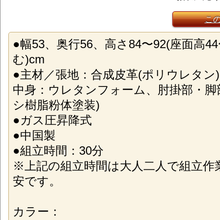
こ
●幅53、奥行56、高さ84〜92(座面高4
む)cm
●主材／張地：合成皮革(ポリウレタン
中身：ウレタンフォーム、肘掛部・脚
シ樹脂粉体塗装)
●ガス圧昇降式
●中国製
●組立時間：30分
※上記の組立時間は大人二人で組立作
安です。
カラー：