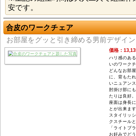
安です。
合皮のワークチェア
お部屋をグッと引き締める男前デザイン
価格：13,1
ハリ感のあ
いのワーク
どんなお部
に、背もた
いニュアン
肘掛け部に
たりは良好
座面は身長に
とが出来ま
スタイリッ
クスチールと
「ライトブラ
お好みでど