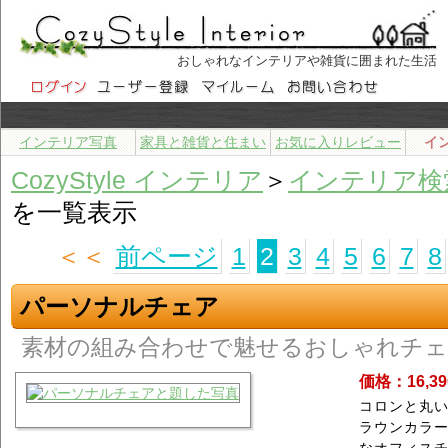
おしゃれなインテリアや雑貨に囲まれた生活
インテリア写真
家具と雑貨と住まい
お気に入りレビュー
イ
CozyStyle インテリア
＞
インテリア検
を一覧表示
＜＜
前ページ
1
2
3
4
5
6
7
8
パーソナルチェア
素材の組み合わせで魅せるおしゃれチ
価格：16,3
コロンと丸
ラウンカラ