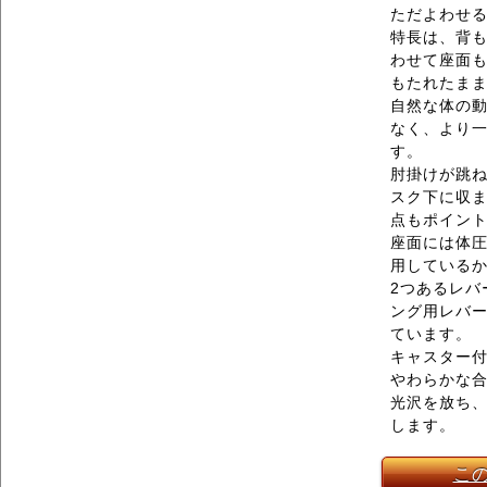
ただよわせ
特長は、背
わせて座面
もたれたま
自然な体の
なく、より
す。
肘掛けが跳
スク下に収
点もポイン
座面には体
用している
2つあるレバ
ング用レバ
ています。
キャスター
やわらかな
光沢を放ち
します。
こ