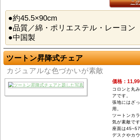
こ
●約45.5×90cm
●品質／綿・ポリエステル・レーヨン
●中国製
ツートン昇降式チェア
カジュアルな色づかいが素敵
価格：11,9
コロンと丸
アです。
張地にはざ
用。
ツートンカ
気が素敵で
座面は45~5
デスクやカ