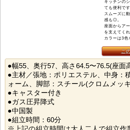
キッチンの
ても便利で
スムーズに
感も◎。
座面からア
を支えてく
カラーは3色
こ
●幅55、奥行57、高さ64.5〜76.5(座面高
●主材／張地：ポリエステル、中身：
ォーム、脚部：スチール(クロムメッキ
●キャスター付き
●ガス圧昇降式
●中国製
●組立時間：60分
※上記の組立時間は大人二人で組立作