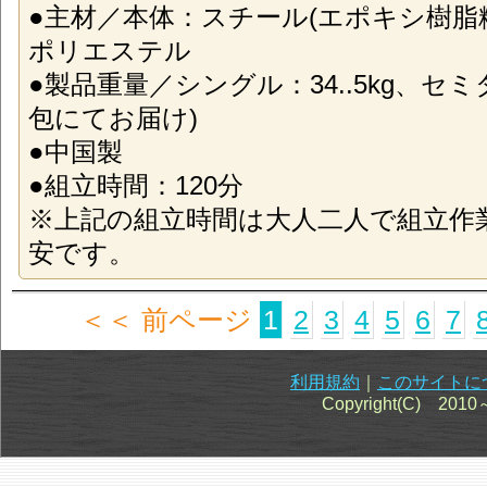
●主材／本体：スチール(エポキシ樹脂
ポリエステル
●製品重量／シングル：34..5kg、セミダ
包にてお届け)
●中国製
●組立時間：120分
※上記の組立時間は大人二人で組立作
安です。
＜＜ 前ページ
1
2
3
4
5
6
7
利用規約
｜
このサイトに
Copyright(C) 201