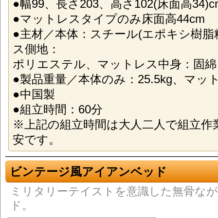
●幅99、長さ203、高さ102(床面高34)c
●マットレスタイプのみ床面高44cm
●主材／本体：スチール(エポキシ樹脂
ス側地：
ポリエステル、マットレス中身：固綿
●製品重量／本体のみ：25.5kg、マット
●中国製
●組立時間：60分
※上記の組立時間は大人二人で組立作
安です。
ビンテージ風アイアンベッド
ミリタリーテイストを意識した無骨な
ド。