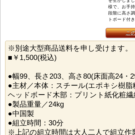
を生かしま
様で、お手持
段階に高さ
トボード付
こ
※別途大型商品送料を申し受けます。
■￥1,500(税込)
●幅99、長さ203、高さ80(床面高24・29
●主材／本体：スチール(エポキシ樹脂
ヘッドボード木部：プリント紙化粧繊
●製品重量／24kg
●中国製
●組立時間：30分
※上記の組立時間は大人二人で組立作