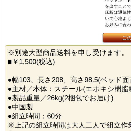
ヘッドボー
を出すこと
床板は通気
いで心地よ
お好みに合わ
こ
※別途大型商品送料を申し受けます。
■￥1,500(税込)
●幅103、長さ208、高さ98.5(ベッド面高
●主材／本体：スチール(エポキシ樹脂
●製品重量／26kg(2梱包でお届け)
●中国製
●組立時間：60分
※上記の組立時間は大人二人で組立作