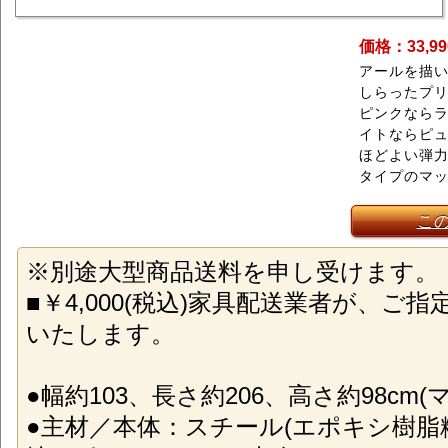
価格：33,9
アールを描
しらったプ
ピンクなら
イトならピ
ほどよい弾
タイプのマ
こ
※別途大型商品送料を申し受けます。
■￥4,000(税込)家具配送業者が、ご
いたします。
●幅約103、長さ約206、高さ約98cm(
●主材／本体：スチール(エポキシ樹脂