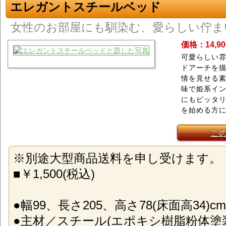
エレガントスチールベッド
女性のお部屋にも馴染む、愛らしい佇ま
価格：14,9
可愛らしい
ドアーチを
情を見せる
味で姫系イ
にもピッタ
を始める方
こ
※別途大型商品送料を申し受けます。
■￥1,500(税込)
●幅99、長さ205、高さ78(床面高34)cm
●主材／スチール(エポキシ樹脂粉体塗