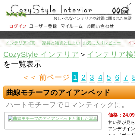
おしゃれなインテリアや雑貨に囲まれた生活
インテリア写真
家具と雑貨と住まい
お気に入りレビュー
イ
CozyStyle インテリア
＞
インテリア検
を一覧表示
＜＜ 前ページ
1
2
3
4
5
6
7
曲線モチーフのアイアンベッド
ハートモチーフでロマンティックに。
価格：24,0
甘い夢が見
アンデザイ