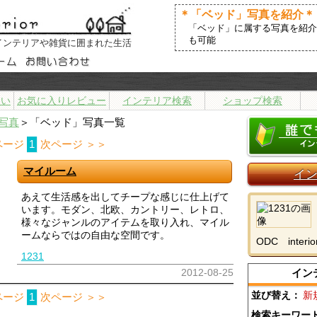
＊「ベッド」写真を紹介＊
「ベッド」に属する写真を紹介
も可能
インテリアや雑貨に囲まれた生活
まい
お気に入りレビュー
インテリア検索
ショップ検索
写真
＞「ベッド」写真一覧
ページ
1
次ページ ＞＞
マイルーム
イ
あえて生活感を出してチープな感じに仕上げて
います。モダン、北欧、カントリー、レトロ、
様々なジャンルのアイテムを取り入れ、マイル
ームならではの自由な空間です。
ODC interio
1231
2012-08-25
イン
並び替え：
新
ページ
1
次ページ ＞＞
検索キーワー