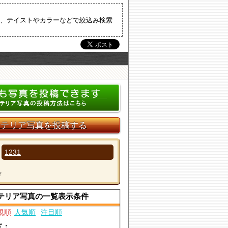
、テイストやカラーなどで絞込み検索
ンテリア写真を投稿する
1231
r
テリア写真の一覧表示条件
規順
人気順
注目順
ド：