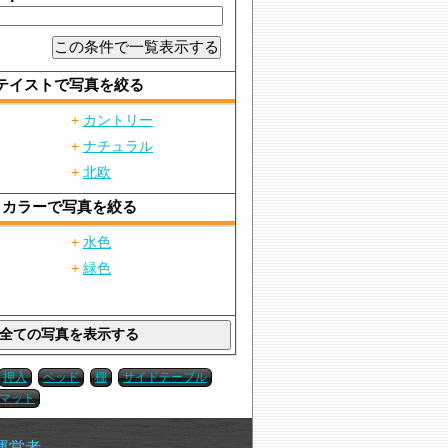
テイストで写真を絞る
+
カントリー
+
ナチュラル
+
北欧
カラーで写真を絞る
+
水色
+
緑色
押入
ベッド
棚
サイドテーブル
マット
運営者