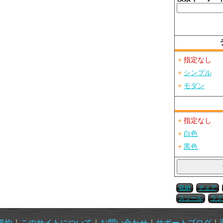
+
指定なし
+
シンプル
+
モダン
+
指定なし
+
白色
+
黒色
収納
チェア
スツール
ラグ
規約
｜
このサイトについて
｜
お問い合わせ
｜
サポートブログ
｜