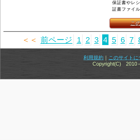
保証書やレ
証書ファイ
こ
＜＜
前ページ
1
2
3
4
5
6
7
利用規約
｜
このサイトに
Copyright(C) 201