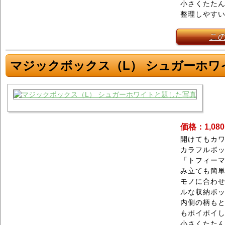
小さくたた
整理しやす
こ
マジックボックス（L） シュガーホワ
価格：1,08
開けてもカワ
カラフルボ
「トフィーマ
み立ても簡
モノに合わ
ルな収納ボ
内側の柄もと
もポイポイ
小さくたた