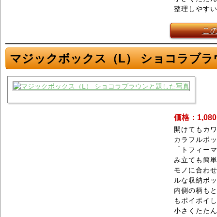
整理しやす
こ
マジックボックス（L） ショコラブラ
価格：1,08
開けてもカワ
カラフルボ
「トフィーマ
み立ても簡
モノに合わ
ルな収納ボ
内側の柄もと
もポイポイ
小さくたた