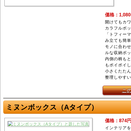
価格：1,08
開けてもカワ
カラフルボ
「トフィーマ
み立ても簡
モノに合わ
ルな収納ボ
内側の柄もと
もポイポイ
小さくたた
整理しやす
こ
ミヌンボックス（Aタイプ）
価格：874
インテリア