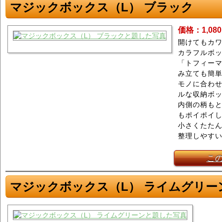
マジックボックス（L） ブラック
価格：1,08
開けてもカワ
カラフルボ
「トフィーマ
み立ても簡
モノに合わ
ルな収納ボ
内側の柄もと
もポイポイ
小さくたた
整理しやす
こ
マジックボックス（L） ライムグリー