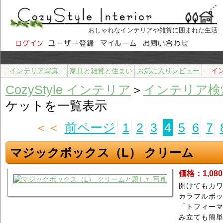
おしゃれなインテリアや雑貨に囲まれた生活
インテリア写真
家具と雑貨と住まい
お気に入りレビュー
イ
CozyStyle インテリア
＞
インテリア検
ケットを一覧表示
＜＜
前ページ
1
2
3
4
5
6
7
マジックボックス（L） クリーム
価格：1,08
開けてもカワ
カラフルボ
「トフィーマ
み立ても簡