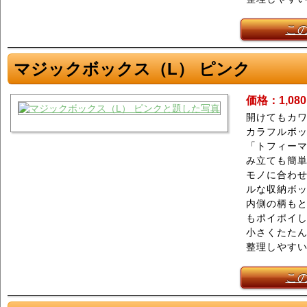
こ
マジックボックス（L） ピンク
価格：1,08
開けてもカワ
カラフルボ
「トフィーマ
み立ても簡
モノに合わ
ルな収納ボ
内側の柄もと
もポイポイ
小さくたた
整理しやす
こ