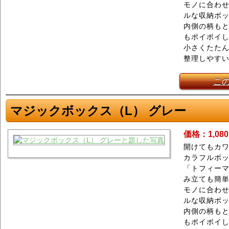
モノに合わ
ルな収納ボ
内側の柄もと
もポイポイ
小さくたた
整理しやす
こ
マジックボックス（L） グレー
価格：1,08
開けてもカワ
カラフルボ
「トフィーマ
み立ても簡
モノに合わ
ルな収納ボ
内側の柄もと
もポイポイ