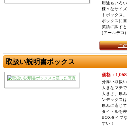
用途もいろい
様々なサイ
トボックス
ボックスに
英語に訳すと「m
(アールデコ)
こ
取扱い説明書ボックス
価格：1,05
分厚い取扱
大きなマチ
大きさ、厚
ンデックス
厚みに応じ
タイトルを
BOXタイプ
すい！