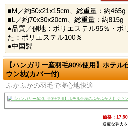
■M／約50x21x15cm、総重量：約465g
■L／約70x30x20cm、総重量：約815g
●品質／側地：ポリエステル95％・ポ
た：ポリエステル100％
●中国製
【ハンガリー産羽毛90%使用】ホテル
ウン枕(カバー付)
ふかふかの羽毛で寝心地快適
価格：17,6
適度な弾力