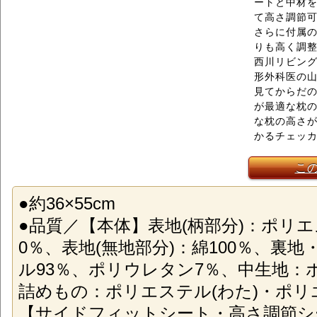
ートと中材
て高さ調節
さらに付属
りも高く調
西川リビン
形外科医の
見てからだ
が最適な枕
な枕の高さ
かるチェッ
こ
●約36×55cm
●品質／【本体】表地(柄部分)：ポリエ
0％、表地(無地部分)：綿100％、裏
ル93％、ポリウレタン7％、中生地：ポ
詰めもの：ポリエステル(わた)・ポリ
【サイドフィットシート・高さ調節シ