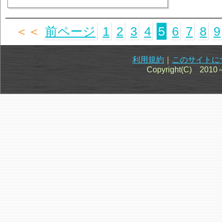
＜＜
前ページ
1
2
3
4
5
6
7
8
9
利用規約
｜
このサイトに
Copyright(C) 201