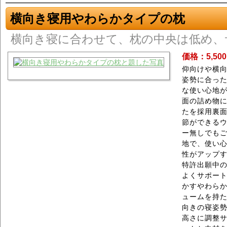
横向き寝用やわらかタイプの枕
横向き寝に合わせて、枕の中央は低め、
価格：5,50
仰向けや横
姿勢に合った
な使い心地
面の詰め物
たを採用裏
節ができる
ー無しでも
地で、使い
性がアップ
特許出願中
よくサポー
かすやわら
ュームを持
向きの寝姿
高さに調整