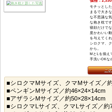
価格：2,53
モチッとし
まるで大き
な不思議な
な抱き枕で
寝顔だけでな
度かわいい
を与えてく
シロクマ、ク
から。
MとLを揃え
手洗いOKな
こ
■シロクマMサイズ、クマMサイズ／約53
■ペンギンMサイズ／約46×24×14cm
■アザラシMサイズ／約50×28×14cm
■シロクマLサイズ、クマLサイズ／約76×