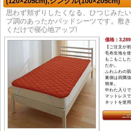
(120×205cm),シングル(100×205cm)
思わず頬ずりしたくなる、ひつじみた
プ調のあったかパッドシーツです。敷
くだけで寝心地アップ!
価格：3,28
【ご注文が
毛布生地を
もこもこし
たか。
ふわふわの
裏側は四隅
簡単。
中わた入り
マットレス
ネットを使
こ