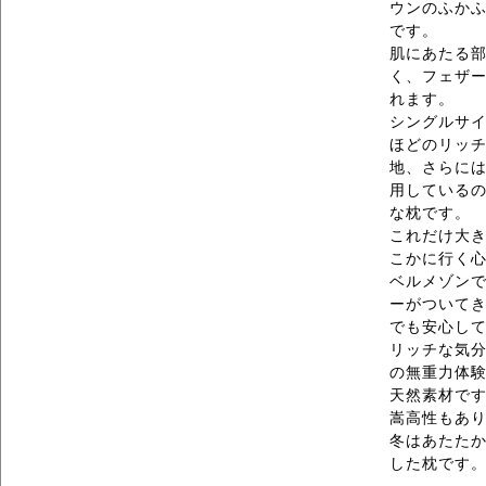
ウンのふかふ
です。
肌にあたる
く、フェザ
れます。
シングルサ
ほどのリッ
地、さらに
用している
な枕です。
これだけ大
こかに行く
ベルメゾン
ーがついて
でも安心し
リッチな気
の無重力体
天然素材で
嵩高性もあ
冬はあたた
した枕です