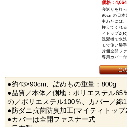
価格：4,06
寝返りを打っ
90cmの日
中わたには
抑えてくれ
ィトップ2(
洗濯機で水
モで使い勝
片側全開フ
専用カバー
こ
●約43×90cm、詰めもの重量：800g
●品質／本体／側地：ポリエステル65
の／ポリエステル100％、カバー／綿1
●防ダニ抗菌防臭加工(マイティトップ2(
●カバーは全開ファスナー式