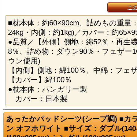
こ
■枕本体：約60×90cm、詰めもの重量：約
24kg・内側：約1kg)／カバー：約65×9
●品質／【外側】側地：綿52％・再生繊維
8％、詰め物：ダウン90％・フェザー1
ウン使用)
【内側】側地：綿100％、中綿：フェザ
【カバー】綿100％
●枕本体：ハンガリー製
カバー：日本製
あったかパッドシーツ(シープ調) ■カ
ン オフホワイト ■サイズ：ダブル(140×