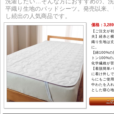
洗濯したい…そんな方におすすめの、洗濯
平織り生地のパッドシーツ。発売以来、
し続出の人気商品です。
価格：3,28
【ご注文が
夫】経糸と
織り生地は
に。
【綿100%
トン100%
化学繊維が
【着脱簡単
に着け外し
らにもご使
中わたを入
とした寝心
こ