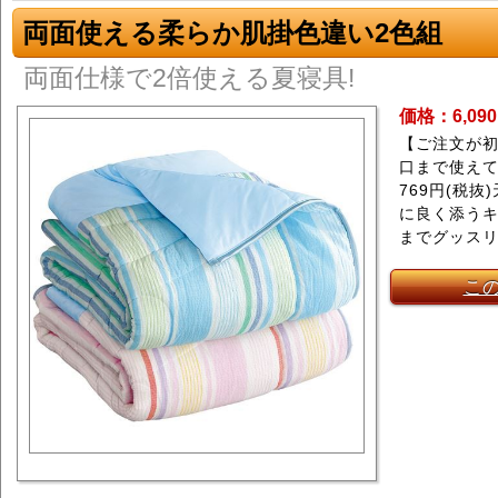
両面使える柔らか肌掛色違い2色組
両面仕様で2倍使える夏寝具!
価格：6,09
【ご注文が
口まで使えて
769円(税
に良く添う
までグッスリ
こ