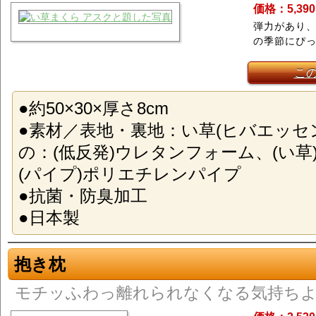
価格：5,39
弾力があり
の季節にぴ
こ
●約50×30×厚さ8cm
●素材／表地・裏地：い草(ヒバエッセ
の：(低反発)ウレタンフォーム、(い草
(パイプ)ポリエチレンパイプ
●抗菌・防臭加工
●日本製
抱き枕
モチッふわっ離れられなくなる気持ちよ