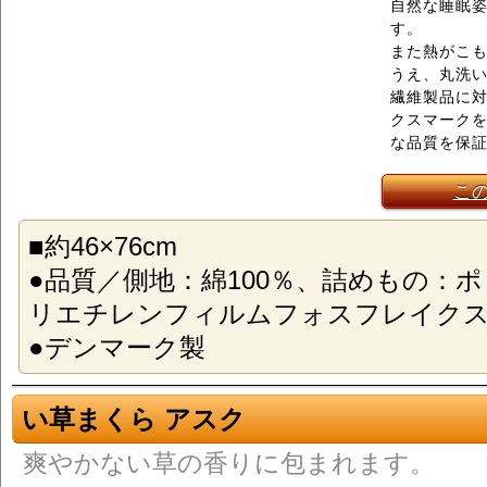
自然な睡眠
す。
また熱がこ
うえ、丸洗
繊維製品に
クスマーク
な品質を保
こ
■約46×76cm
●品質／側地：綿100％、詰めもの：ポ
リエチレンフィルムフォスフレイクス
●デンマーク製
い草まくら アスク
爽やかない草の香りに包まれます。