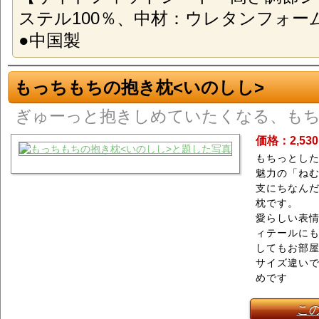
ステル100％、中材：ウレタンフォー
●中国製
もっちもちの抱き枕<いのしし>
ぎゅーっと抱きしめていたくなる、も
価格：2,53
もちっとし
魅力の「ねむ
支にちなん
枕です。
愛らしい表
ィテールに
してもお部
サイズ違い
めです
こ