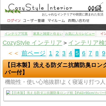
おしゃれなインテリアや雑貨に囲まれた生活
インテリア写真
家具と雑貨と住まい
お気に入りレビュー
イ
CozyStyle インテリア
＞
インテリア検
＜＜
前ページ
1
2
3
4
5
6
7
8
9
【日本製】洗える防ダニ抗菌防臭ロング枕
バー付】
機能性・使い心地抜群!よく寝返り打つ