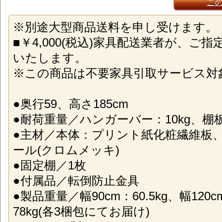
こ
※別途大型商品送料を申し受けます。
■￥4,000(税込)家具配送業者が、ご
いたします。
※この商品は不要家具引取サービス対
●奥行59、高さ185cm
●耐荷重量／ハンガーバー：10kg、棚板
●主材／本体：プリント紙化粧繊維板
ール(クロムメッキ)
●固定棚／1枚
●付属品／転倒防止金具
●製品重量／幅90cm：60.5kg、幅120c
78kg(各3梱包にてお届け)