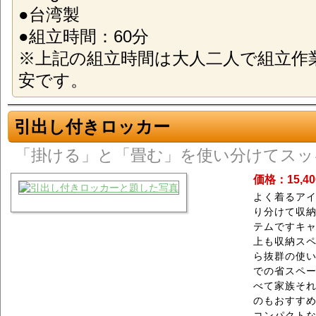
●台湾製
●組立時間：60分
※上記の組立時間は大人二人で組立作
安です。
引出し付きロッカー
「掛ける」と「畳む」を使い分けてスッ
価格：15,4
よく着るア
り分けて収納
テムですキ
上も収納ス
ら抜群の使
での省スペ
べて家族そ
のもおすす
コンパクト