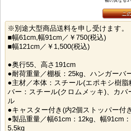
幅の異なる3
こ
※別途大型商品送料を申し受けます。
■幅61cm,幅91cm／￥750(税込)
■幅121cm／￥1,500(税込)
●奥行55、高さ191cm
●耐荷重量／棚板：25kg、ハンガーバー(
●主材／本体：スチール(エポキシ樹脂
バー：スチール(クロムメッキ)、カバ
ル
●キャスター付き(内2個ストッパー付
●製品重量／幅61cm：12kg、幅91cm：1
5.5kg