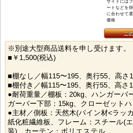
サイドには
ートなどを
に合わせて
価格
こ
※別途大型商品送料を申し受けます。
■￥1,500(税込)
■棚なし／幅115〜195、奥行55、高さ1
■棚付き／幅115〜195、奥行55、高さ1
●耐荷重量／棚板：20kg、ハンガーバー
ガーバー下部：15kg、クローゼットハ
●主材／側板：天然木(パイン材<ラッ
紙化粧繊維板、フレーム：スチール(
装)、カーテン：ポリエステル