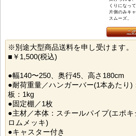
くりになっ
片側のみキ
スムーズ。
こ
※別途大型商品送料を申し受けます。
■￥1,500(税込)
●幅140〜250、奥行45、高さ180cm
●耐荷重量／ハンガーバー(1本あたり)：
板：1kg
●固定棚／1枚
●主材／本体：スチールパイプ(エポ
ロムメッキ)
●キャスター付き