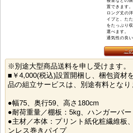
寝室などの
置できます
ロング丈の
イプと、た
をたっぷり収
選べます。
通気性の良
こ
※別途大型商品送料を申し受けます。
■￥4,000(税込)設置開梱し、梱包資
品の組立サービスは、別途有料となり
●幅75、奥行59、高さ180cm
●耐荷重量／棚板：5kg、ハンガーバー：1
●主材／本体：プリント紙化粧繊維板
ンレス巻きパイプ