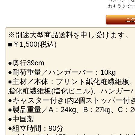
れもラクで
こ
※別途大型商品送料を申し受けます。
■￥1,500(税込)
●奥行39cm
●耐荷重量／ハンガーバー：10kg
●主材／本体：プリント紙化粧繊維板
脂化粧繊維板(塩化ビニル)、ハンガー
●キャスター付き(内2個ストッパー付き
●製品重量／A：24kg、B：27kg、C：26
●中国製
●組立時間：90分