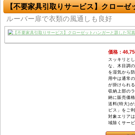
【不要家具引取りサービス】クローゼ
ルーバー扉で衣類の風通しも良好
価格：46,7
スッキリと
な、木目調
を湿気から
用中は通常
が掛けられ
収納上部の
納に販売価格が
送料(特大)
ビス」をご
対象エリアは
域除くサー