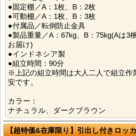
●固定棚／A：1枚、B：2枚
●可動棚／A：1枚、B：3枚
●付属品／転倒防止金具
●製品重量／A：67kg、B：75kg(Aは
お届け)
●インドネシア製
●組立時間：90分
※上記の組立時間は大人二人で組立作
安です。
カラー：
ナチュラル、ダークブラウン
【超特価&在庫限り】引出し付きロッ