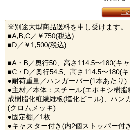
こ
※別途大型商品送料を申し受けます。
■A,B,C／￥750(税込)
■D／￥1,500(税込)
■A・B／奥行50、高さ114.5〜180(キ
■C・D／奥行54.5、高さ114.5〜180
●耐荷重量／ハンガーバー(1本あたり)：3
●主材／本体：スチール(エポキシ樹脂
成樹脂化粧繊維板(塩化ビニル)、ハン
(クロムメッキ)
●固定棚／1枚
●キャスター付き(内2個ストッパー付き