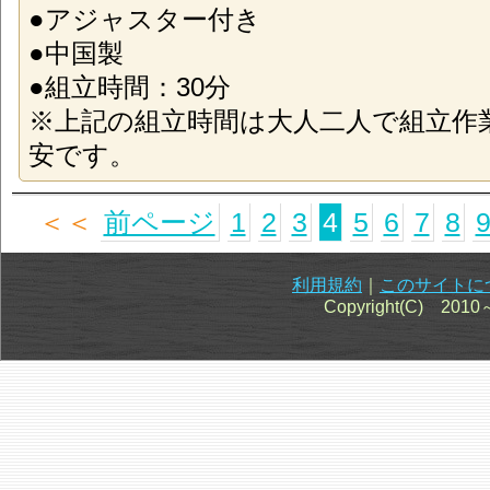
●アジャスター付き
●中国製
●組立時間：30分
※上記の組立時間は大人二人で組立作
安です。
＜＜
前ページ
1
2
3
4
5
6
7
8
利用規約
｜
このサイトに
Copyright(C) 201