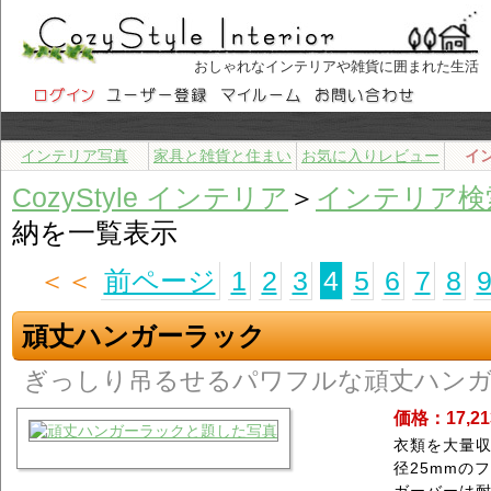
おしゃれなインテリアや雑貨に囲まれた生活
インテリア写真
家具と雑貨と住まい
お気に入りレビュー
イ
CozyStyle インテリア
＞
インテリア検
納を一覧表示
＜＜
前ページ
1
2
3
4
5
6
7
8
頑丈ハンガーラック
ぎっしり吊るせるパワフルな頑丈ハン
価格：17,2
衣類を大量
径25mmの