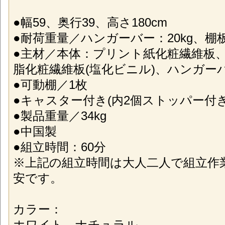
●幅59、奥行39、高さ180cm
●耐荷重量／ハンガーバー：20kg、棚板
●主材／本体：プリント紙化粧繊維板
脂化粧繊維板(塩化ビニル)、ハンガー
●可動棚／1枚
●キャスター付き(内2個ストッパー付き
●製品重量／34kg
●中国製
●組立時間：60分
※上記の組立時間は大人二人で組立作
安です。
カラー：
ホワイト、ナチュラル