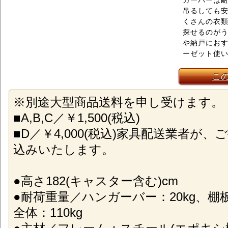
ガーバーは耐
吊るしても
くさんの衣
探せるのが
や納戸にお
ーゼット使
こ
※別途大型商品送料を申し受けます。
■A,B,C／￥1,500(税込)
■D／￥4,000(税込)家具配送業者が
込みいたします。
●高さ182(キャスター含む)cm
●耐荷重量／ハンガーバー：20kg、棚板
全体：110kg