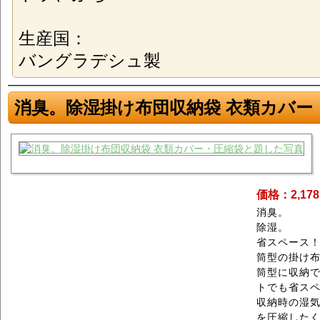
生産国：
バングラデシュ製
消臭。除湿掛け布団収納袋 衣類カバー
価格：2,17
消臭。
除湿。
省スペース
筒型の掛け
筒型に収納
トでも省ス
収納時の湿
を圧縮した