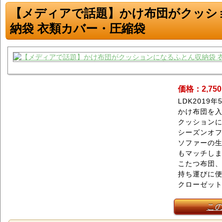
【メディアで話題】かけ布団がクッシ
納袋 衣類カバー・圧縮袋
価格：2,75
LDK201
かけ布団を
クッション
シーズンオ
ソファーの
もマッチし
こたつ布団
持ち運びに
クローゼッ
こ