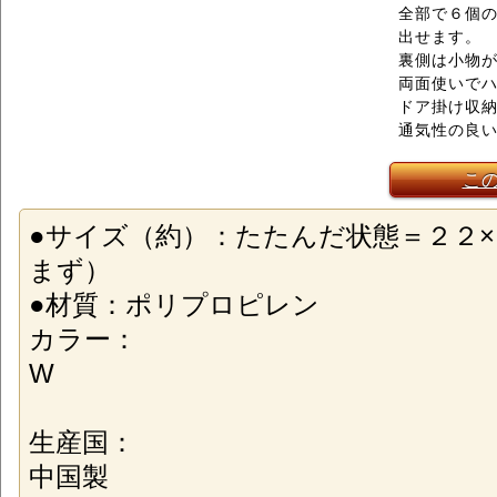
全部で６個
出せます。
裏側は小物
両面使いで
ドア掛け収
通気性の良
こ
●サイズ（約）：たたんだ状態＝２２
まず）
●材質：ポリプロピレン
カラー：
W
生産国：
中国製