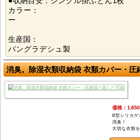
●収納目安：シングル掛ふとん1枚
カラー：
ー
生産国：
バングラデシュ製
消臭。除湿衣類収納袋 衣類カバー・圧
価格：1,65
B型シリカゲ
消臭！
大切な衣類