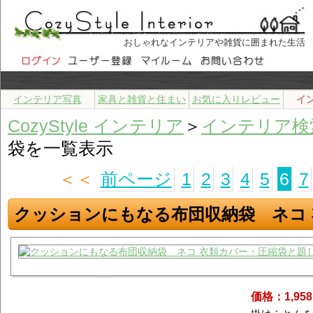
おしゃれなインテリアや雑貨に囲まれた生活
インテリア写真
家具と雑貨と住まい
お気に入りレビュー
イ
CozyStyle インテリア
＞
インテリア検
袋を一覧表示
＜＜
前ページ
1
2
3
4
5
6
7
クッションにもなる布団収納袋 ネコ
価格：1,95