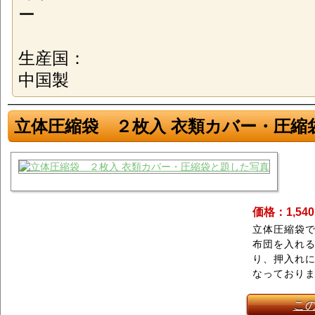
ー
生産国：
中国製
立体圧縮袋 ２枚入 衣類カバー・圧縮
価格：1,54
立体圧縮袋
布団を入れ
り、押入れ
なっており
こ