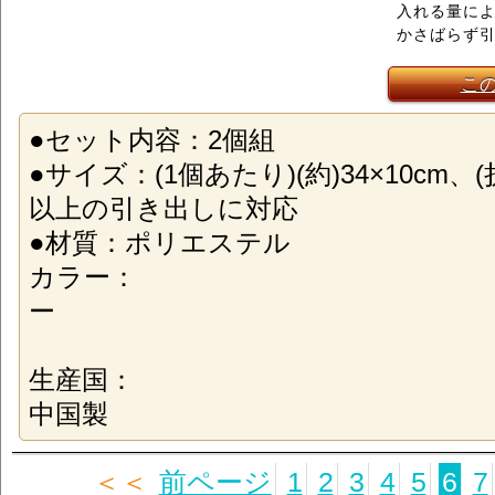
入れる量に
かさばらず
こ
●セット内容：2個組
●サイズ：(1個あたり)(約)34×10cm、
以上の引き出しに対応
●材質：ポリエステル
カラー：
ー
生産国：
中国製
＜＜
前ページ
1
2
3
4
5
6
7