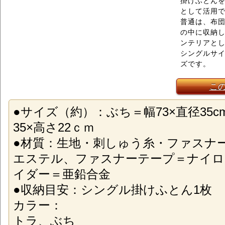
掛けふとん
として活用
普通は、布
の中に収納
ンテリアと
シングルサ
ズです。
こ
●サイズ（約）：ぶち＝幅73×直径35c
35×高さ22ｃｍ
●材質：生地・刺しゅう糸・ファスナ
エステル、ファスナーテープ＝ナイロ
イダー＝亜鉛合金
●収納目安：シングル掛けふとん1枚
カラー：
トラ、ぶち