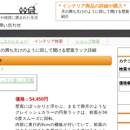
＊インテリア商品の詳細や購入＊
月の満ち欠けのように回して開ける壁面
紹介
アや雑貨に囲まれた生活
に入りレビュー
インテリア検索
ショップ検索
月の満ち欠けのように回して開ける壁面ラック詳細
ク
カテ
ック
検索
価格
価格：54,450円
壁面にぽっかりと浮かぶ、まるで満月のような
グレイッシュカラーの円形ラックは、前面が36
0度スムーズに回転。
内部に奥行約8cmの棚板が付いていて、前面の