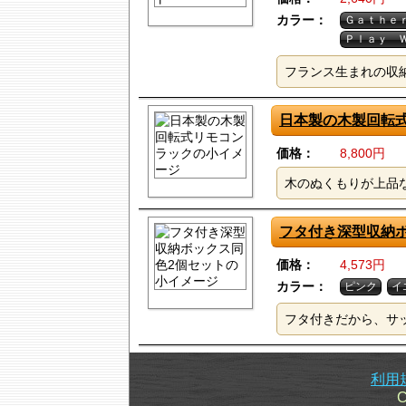
カラー：
Ｇａｔｈｅ
Ｐｌａｙ 
フランス生まれの収納バ
日本製の木製回転
価格：
8,800円
木のぬくもりが上品
フタ付き深型収納
価格：
4,573円
カラー：
ピンク
イ
フタ付きだから、サ
利用
C