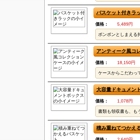
バスケット付きラ
価格：
5,489円
ポンポンとしまえる
アンティーク風コ
価格：
18,150円
ケースからこだわっ
大容量ドキュメン
価格：
1,078円
書類も領収書も、も
積み重ねてつかえるバス
価格：
2,640円