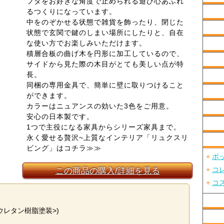
フタをお好きな角度で止められる遊び心あふれ
るつくりになっています。
中をのぞかせる状態で雑貨を飾ったり、閉じた
状態で玄関で鍵のしまい場所にしたりと、自在
な使い方でお楽しみいただけます。
積層合板の曲げ木を円形に加工しているので、
サイドから見た際の木目がとても美しい点が特
長。
同梱の専用金具で、簡単に壁に取りつけること
ができます。
カラーはニュアンスの効いた3色をご用意。
安心の日本製です。
1つで主役になる家具からシリーズ家具まで。
永く愛せる贅沢~上質なインテリア「リュクスリ
ビング」はコチラ≫≫
+
ボ
この商品の購入/詳細を見る
+
コ
+
コ
ウレタン樹脂塗装>)