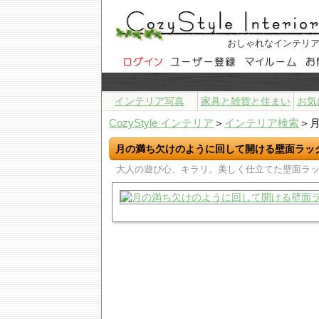
おしゃれなインテリ
インテリア写真
家具と雑貨と住まい
お気
CozyStyle インテリア
＞
インテリア検索
＞
月の満ち欠けのように回して開ける壁面ラッ
大人の遊び心、キラリ。美しく仕立てた壁面ラ