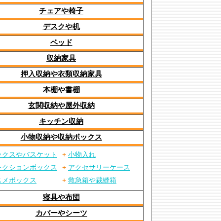
チェアや椅子
デスクや机
ベッド
収納家具
押入収納や衣類収納家具
本棚や書棚
玄関収納や屋外収納
キッチン収納
小物収納や収納ボックス
ックスやバスケット
+
小物入れ
レクションボックス
+
アクセサリーケース
スメボックス
+
救急箱や裁縫箱
寝具や布団
カバーやシーツ