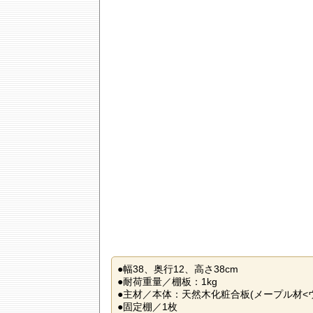
●幅38、奥行12、高さ38cm
●耐荷重量／棚板：1kg
●主材／本体：天然木化粧合板(メープル材<
●固定棚／1枚