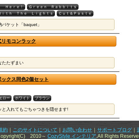
ｒ Ｈｅｒｅ！
Ｇｒｅｅｎ Ｒａｂｂｉｔｓ
Ｗｉｔｈ Ｔｈｅ Ｌｉｇｈｔｓ
Ｃｕｔ＆Ｐａｓｔｅ
ケット「baquet」
式リモコンラック
なたたずまい
ボックス同色2個セット
エロー
ホワイト
ブラウン
ッと入れてもごちゃつきを隠せます!
規約
｜
このサイトについて
｜
お問い合わせ
｜
サポートブログ
｜
opyright(C) 2010～
CozyStyle インテリア
,All Rights Reserve