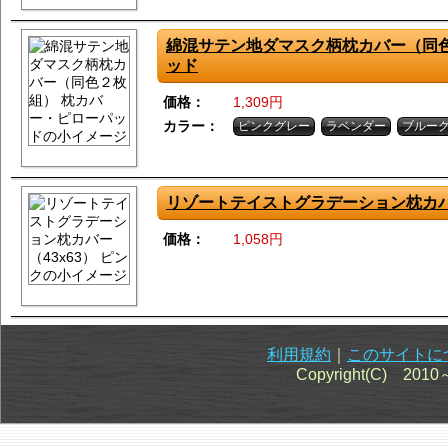
綿混サテン地ダマスク柄枕カバー（同色
ッド
価格：
1,309円
カラー：
ピンクグレー
ラベンダー
ブルー
リゾートテイストグラデーション枕カバー
価格：
1,058円
利用規約
｜
このサイトに
Copyright(C) 201