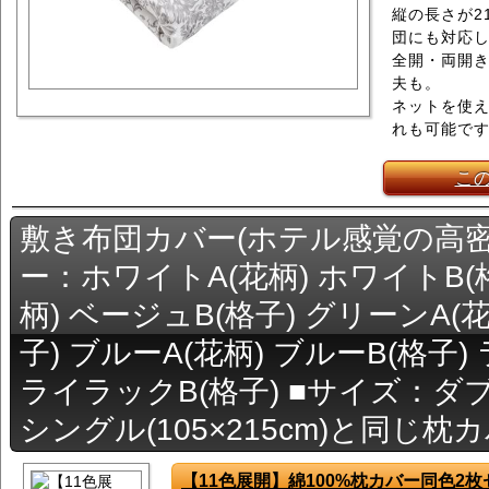
縦の長さが2
団にも対応
全開・両開
夫も。
ネットを使え
れも可能で
こ
敷き布団カバー(ホテル感覚の高密
ー：ホワイトA(花柄) ホワイトB(
柄) ベージュB(格子) グリーンA(
子) ブルーA(花柄) ブルーB(格子)
ライラックB(格子) ■サイズ：ダブル(
シングル(105×215cm)と同じ
【11色展開】綿100%枕カバー同色2枚