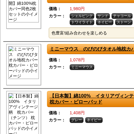
価格：
1,980円
カラー：
シェルピンク
サンド
チャコール
トワイライト
ネイビー
ストーン
色豊富!組み合わせを楽しめる
ミニーマウス のびのびタオル地枕カバ
価格：
1,078円
カラー：
ミニーマウス
【日本製】綿100% イタリアヴィン
枕カバー・ピローパッド
価格：
1,408円
カラー：
グレー
ネイビー