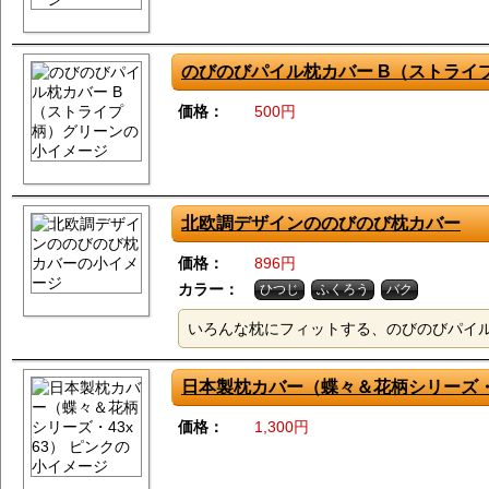
のびのびパイル枕カバー B（ストライ
価格：
500円
北欧調デザインののびのび枕カバー
価格：
896円
カラー：
ひつじ
ふくろう
バク
いろんな枕にフィットする、のびのびパイ
日本製枕カバー（蝶々＆花柄シリーズ・4
価格：
1,300円