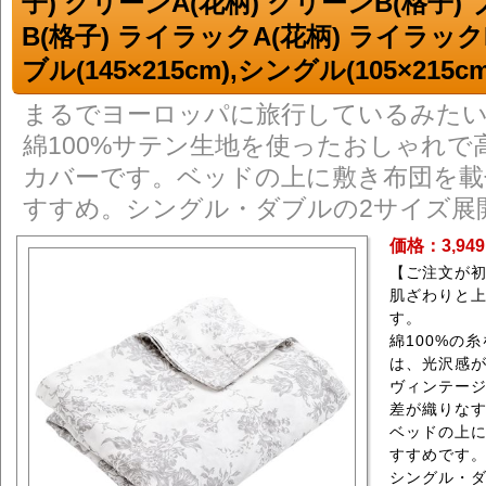
子) グリーンA(花柄) グリーンB(格子) 
B(格子) ライラックA(花柄) ライラック
ブル(145×215cm),シングル(105×215cm
まるでヨーロッパに旅行しているみた
綿100%サテン生地を使ったおしゃれで
カバーです。ベッドの上に敷き布団を載
すすめ。シングル・ダブルの2サイズ展
価格：3,94
【ご注文が
肌ざわりと
す。
綿100%の
は、光沢感
ヴィンテー
差が織りなす
ベッドの上
すすめです
シングル・ダ